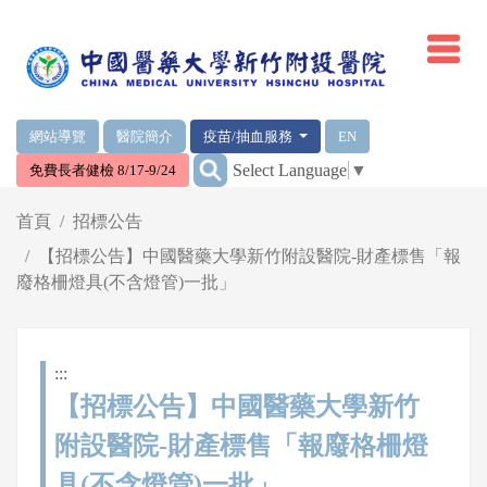
網頁頂端重要消息及連結
網站導覽
醫院簡介
疫苗/抽血服務
EN
:::
Select Language
▼
免費長者健檢 8/17-9/24
輪播區
首頁
招標公告
【招標公告】中國醫藥大學新竹附設醫院-財產標售「報
廢格柵燈具(不含燈管)一批」
:::
【招標公告】中國醫藥大學新竹
附設醫院-財產標售「報廢格柵燈
具(不含燈管)一批」