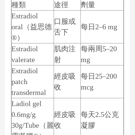
種類
途徑
劑量
Estradiol
口服或
oral（益思德
每日2–6 mg
舌下
®）
Estradiol
肌肉注
每兩周5–20
valerate
射
mg
Estradiol
經皮吸
每日25–200
patch
收
mcg
transdermal
Ladiol gel
0.6mg/g
經皮吸
每天2.5公克
30g/Tube（麗
收
凝膠