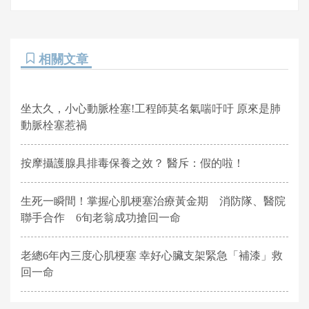
相關文章
坐太久，小心動脈栓塞!工程師莫名氣喘吁吁 原來是肺
動脈栓塞惹禍
按摩攝護腺具排毒保養之效？ 醫斥：假的啦！
生死一瞬間！掌握心肌梗塞治療黃金期 消防隊、醫院
聯手合作 6旬老翁成功搶回一命
老總6年內三度心肌梗塞 幸好心臟支架緊急「補漆」救
回一命