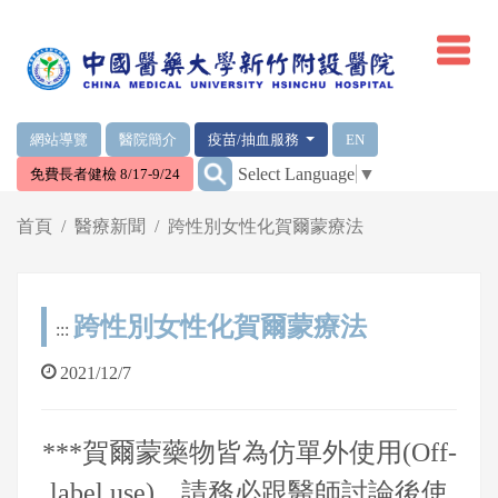
網頁頂端重要消息及連結
網站導覽
醫院簡介
疫苗/抽血服務
EN
:::
Select Language
▼
免費長者健檢 8/17-9/24
輪播區
首頁
醫療新聞
跨性別女性化賀爾蒙療法
跨性別女性化賀爾蒙療法
:::
2021/12/7
***賀爾蒙藥物皆為仿單外使用(Off-
label use)，請務必跟醫師討論後使