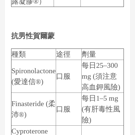
露凝膠®）
抗男性賀爾蒙
種類
途徑
劑量
每日25–300
Spironolactone
口服
mg (須注意
(愛達信®)
高血鉀風險)
每日1–5 mg
Finasteride (柔
口服
(有肝毒性風
沛®)
險)
Cyproterone