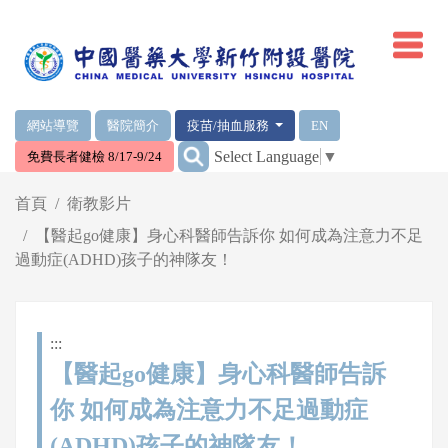
網頁頂端重要消息及連結
網站導覽
醫院簡介
疫苗/抽血服務
EN
:::
Select Language
▼
免費長者健檢 8/17-9/24
輪播區
首頁
衛教影片
【醫起go健康】身心科醫師告訴你 如何成為注意力不足
過動症(ADHD)孩子的神隊友！
:::
【醫起go健康】身心科醫師告訴
你 如何成為注意力不足過動症
(ADHD)孩子的神隊友！