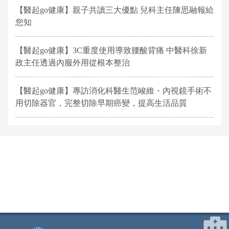
【醫起go健康】親子共讀三大優點 兒科主任陳思融報給
您知
【醫起go健康】3C重度使用導致腰酸背痛 中醫科徐新
政主任透過內服外用從根本整治
【醫起go健康】專訪消化科醫生范峻維・內視鏡手術不
用切除器官，完整切除早期癌變，提高生活品質
網頁底部