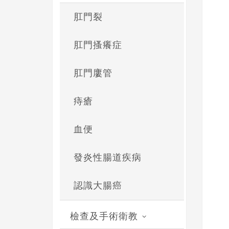
肛門裂
肛門搔癢症
肛門廔管
痔瘡
血便
發炎性腸道疾病
認識大腸癌
檢查及手術衛教