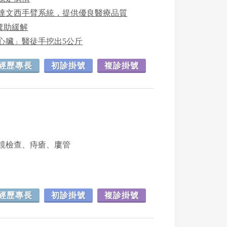
代達文西手臂系統，提供優良醫療品質
糞助緩解
心臟」醫徒手挖出5公斤
經歷專長
初診掛號
複診掛號
鏡檢查、痔瘡、廔管
經歷專長
初診掛號
複診掛號