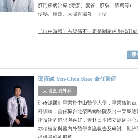
肛門疾病治療 (痔瘡、廔管、肛裂、膿瘍等)
便秘、腹瀉、大腸直腸炎、血便
〔自由時報〕右腹痛不一定是闌尾炎 醫揭升
學
邵彥誠 Yen-Chen Shao 兼任醫師
大腸直腸外科
邵彥誠醫師畢業於中山醫學大學，畢業後於台
科訓練，曾任職台北榮民總醫院及台中榮民總
術技術的追求與喜好，曾赴日本國立癌病中心
亦積極參與國內外醫學會議報告及研討。期許
提供最好的服務。