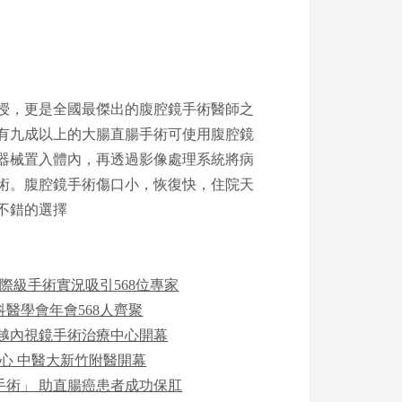
授，更是全國最傑出的腹腔鏡手術醫師之
有九成以上的大腸直腸手術可使用腹腔鏡
的器械置入體內，再透過影像處理系統將病
術。腹腔鏡手術傷口小，恢復快，住院天
不錯的選擇
國際級手術實況吸引568位專家
醫學會年會568人齊聚
卓越內視鏡手術治療中心開幕
中心 中醫大新竹附醫開幕
手術」 助直腸癌患者成功保肛