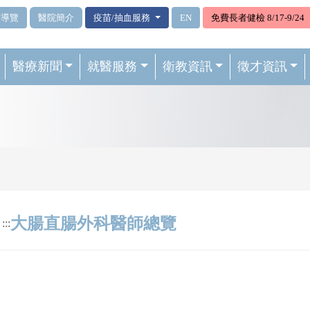
站導覽
醫院簡介
疫苗/抽血服務
EN
免費長者健檢 8/17-9/24
醫療新聞
就醫服務
衛教資訊
徵才資訊
大腸直腸外科醫師總覽
:::