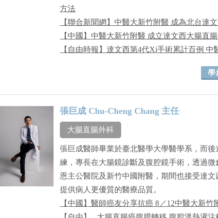
方法
【聯合新聞網】中醫大新竹附醫 成為北台達
【中國】中醫大新竹附醫 成立達文西大腸直
【自由時報】達文西第4代Xi手術累計百例 
學
張巨成 Chu-Cheng Chang 主任
大腸直腸外科
張巨成醫師畢業於臺北醫學大學醫學系，而後
練，專長在大腸鏡診斷及腹腔鏡手術，透過微
恩主公醫院及新竹中國附醫，期間也接受達文
提供病人更優質的醫療品質。
【中國】醫師癌友分享抗癌 8／12中醫大新
【自由】 _大腸直腸癌腹膜轉移 腹腔溫熱灌