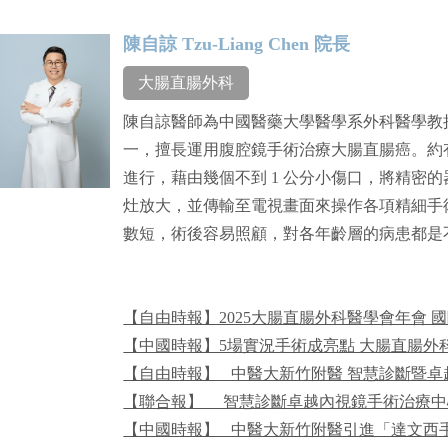
陳自諒 Tzu-Liang Chen 院長
大腸直腸外科
陳自諒醫師為中國醫藥大學醫學系外科醫學教
一，擅長運用腹腔鏡手術治療大腸直腸癌。約
進行，藉由幾個不到 1 公分小傷口，將精密
灶放大，並傳輸至電視畫面來操作各項精細手
數短，術後容易照顧，對各年齡層的病患都是
【自由時報】2025大腸直腸外科醫學會年會 
【中國時報】5場實況手術成亮點 大腸直腸外科
【自由時報】 _中醫大新竹附醫 智慧診斷暨
【聯合報】__ 智慧診斷卓越內視鏡手術治療
【中國時報】 _中醫大新竹附醫引進「達文西