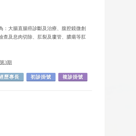
為：大腸直腸癌診斷及治療、腹腔鏡微創
檢查及息肉切除、肛裂及廔管、膿瘍等肛
第3期
經歷專長
初診掛號
複診掛號