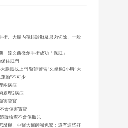
手術、大腸內視鏡診斷及息肉切除、一般
3期 達文西微創手術成功「保肛」
功保住肛門
心大腸癌找上門 醫師警告"久坐逾2小時"大
.運動"不可少
處理兩病症
術處理2病症
傷害寶寶
蹤不會傷害寶寶
期追蹤檢查不會傷胎兒
怎麼辦」中醫大醫師喊免驚：還有這些好