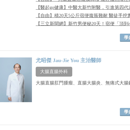
【醫起go健康】中醫大新竹附醫，引進第四
【自由】積20天5公斤宿便腹脹難耐 醫徒手挖
【三立新聞網】新竹男便秘20天！宿便「頂到
學
尤昭傑 Jau-Jie You 主治醫師
大腸直腸外科
大腸直腸肛門腫瘤、直腸大腸炎、無痛式大腸
學