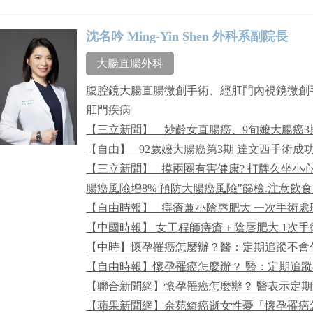
沈名吟 Ming-Yin Shen 外科系副院長
大腸直腸外科
腹腔鏡大腸直腸微創手術、經肛門內視鏡微創
肛門疾病
【三立新聞】 _ 妙齡女直腸癌、9旬嬤大腸癌
【自由】 _92歲嬤大腸癌第3期 達文西手術成
【三立新聞】 _摸兩圈有害健康? 打牌久坐小
腸癌風險增8% 預防大腸癌風險"篩檢.注意飲食
【自由時報】 _痔瘡兼小陰唇肥大 一次手術
【中國時報】 女工程師痔瘡＋陰唇肥大 1次手
【中時】懷孕罹癌怎麼辦？醫：定期追蹤不會
【自由時報】懷孕罹癌怎麼辦？ 醫：定期追
【聯合新聞網】懷孕罹癌怎麼辦？ 醫表示定
【蘋果新聞網】余苑綺癌逝女性憂「懷孕罹癌