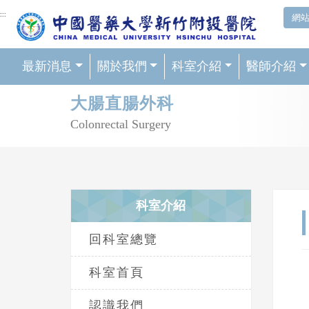
網頁頂端重要消息及連結
:::
網
最新消息
關於我們
科室介紹
醫師介紹
輪播區
大腸直腸外科
Colonrectal Surgery
科室介紹
回科室總覽
科室首頁
認識我們