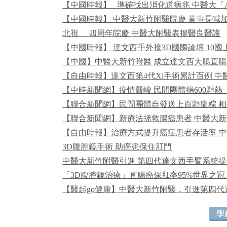
【中國時報】 _準確找出消化道病兆 中醫大「
【中國時報】 中醫大新竹附醫院慶 董事長喊
北視 __四周年院慶 中醫大附醫表揚醫良醫護
【中國時報】 達文西手外接3D國際論壇 10
【中國】中醫大新竹附醫 成立達文西大腸直
【自由時報】達文西第4代Xi手術累計百例 
【中時新聞網】疫情嚴峻 民間團體捐600顆
【聯合新聞網】民間團體自發送上百顆龍粽 
【聯合新聞網】新療法拯救腸癌患者 中醫大新
【自由時報】治療方式提升癌症患者存活率 中
3D腹腔鏡手術 助癌患保住肛門
中醫大新竹附醫引進 第四代達文西手臂系統
「3D腹腔鏡治療」直腸癌保肛率95%世界之冠！
【醫起go健康】中醫大新竹附醫，引進第四
學