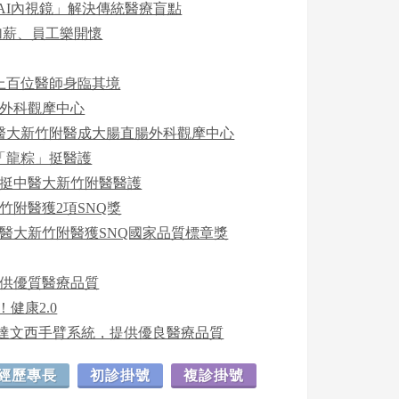
AI內視鏡」解決傳統醫療盲點
加薪、員工樂開懷
國上百位醫師身臨其境
腸外科觀摩中心
中醫大新竹附醫成大腸直腸外科觀摩中心
熱「龍粽」挺醫護
相挺中醫大新竹附醫醫護
竹附醫獲2項SNQ獎
醫大新竹附醫獲SNQ國家品質標章獎
提供優質醫療品質
健康2.0
代達文西手臂系統，提供優良醫療品質
經歷專長
初診掛號
複診掛號