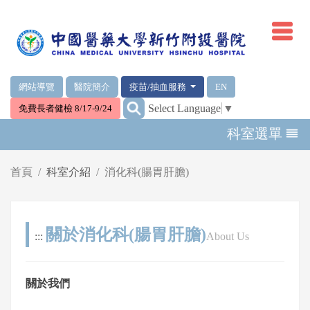
網頁頂端重要消息及連結
網站導覽
醫院簡介
疫苗/抽血服務
EN
:::
Select Language
▼
免費長者健檢 8/17-9/24
輪播區
科室選單
首頁
科室介紹
消化科(腸胃肝膽)
關於消化科(腸胃肝膽)
:::
About Us
關於我們