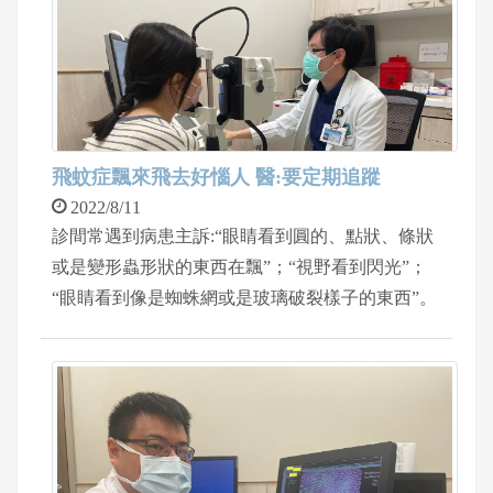
也檢查不出問題，從83公斤瘦到只剩63公斤。到中
國醫藥大學新竹附設醫院身心科周伯翰醫師門診就
醫，透過紅外光光譜儀檢測大腦功能，發現患者的
前額葉功能因為壓力失去活性而出現憂鬱腦波，以
及自律神經檢查發現患者屬於交感神經偏高，經過
適當的藥物治療後，症狀兩洲內顯著改善，可以正
飛蚊症飄來飛去好惱人 醫:要定期追蹤
常享受美食，不再出現腹痛嘔吐便秘等症狀，體重
2022/8/11
已恢復5公斤。
診間常遇到病患主訴:“眼睛看到圓的、點狀、條狀
或是變形蟲形狀的東西在飄”；“視野看到閃光”；
“眼睛看到像是蜘蛛網或是玻璃破裂樣子的東西”。
中醫大新竹附醫眼科醫師張家睿表示，上述這些症
狀，都屬於飛蚊症的表現，起因於眼內玻璃體退
化。