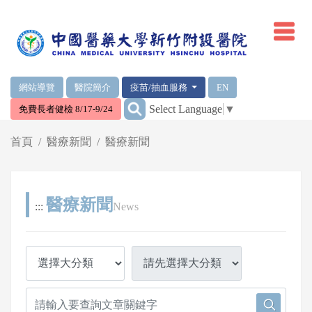
網頁頂端重要消息及連結
網站導覽
醫院簡介
疫苗/抽血服務
EN
:::
Select Language
▼
免費長者健檢 8/17-9/24
輪播區
首頁
醫療新聞
醫療新聞
醫療新聞
:::
News