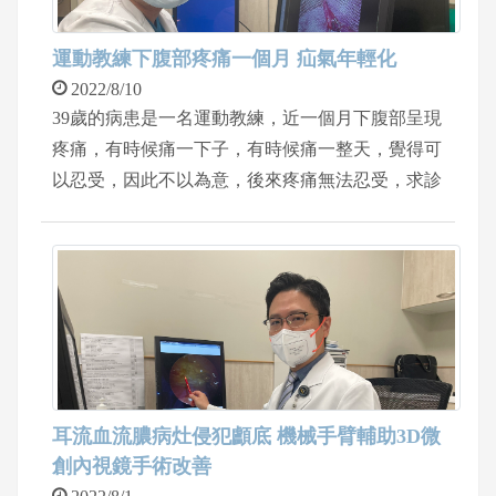
運動教練下腹部疼痛一個月 疝氣年輕化
2022/8/10
39歲的病患是一名運動教練，近一個月下腹部呈現
疼痛，有時候痛一下子，有時候痛一整天，覺得可
以忍受，因此不以為意，後來疼痛無法忍受，求診
中國醫藥大學新竹附設醫院泌尿科羅敏誠醫師，經
過理學檢查後，診斷是腹股溝疝氣。 羅敏誠醫師
表示，腹股溝疝氣藥物治療沒有明顯效果，和病患
溝通，考慮患者本身是運動教練，術後在工作上腹
部仍需用力，加上年紀較年輕，因此建議3D腹腔
鏡手術，在肚子上僅有二到三個，大概1公分以下
的小傷口，比較不會去破壞患者腹部的肌肉。手術
時間約半小時，患者在術後隔天出院，兩週後症狀
耳流血流膿病灶侵犯顱底 機械手臂輔助3D微
明顯改善。
創內視鏡手術改善