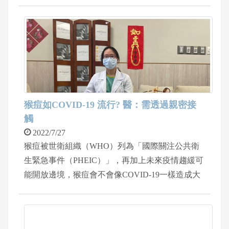
態嗎？又會產生什麼後遺症需要治療? 中醫師吳柏
鋒醫師表示， ⒈ 確診康復後，並沒有所謂的無
敵狀態，仍有可能會再次感染。就如同感冒病毒一
樣，第一次感冒好了，也可能會在幾天內或幾個月
內再次反覆感冒。因此，新冠肺炎康復後，還是需
要戴好口罩、勤洗手、保持安全社交距離，如此才
能降低再度感染造成二次傷害。 ⒉ 後遺症並非
每位確診新冠肺炎的感染者都會發生，但隨著確診
猴痘如COVID-19 流行? 醫：需透過親密接
者人數提升，在康復解隔離後，臨床上也確實發
觸
現，需要治療後遺症的患者需求人數有增加的趨
2022/7/27
勢，而這些症狀持續的時間可能會持續數週、數月
猴痘被世衛組織（WHO）列為「國際關注公共衛
或數年，因人而異。
生緊急事件（PHEIC）」，再加上未來疫情趨緩可
能開放邊境，猴痘會不會像COVID-19一樣造成大
流行？中國醫藥大學新竹附設醫院感染科主任張凱
音表示，近期猴痘的傳染途徑主要是透過親密接觸
行為，和COVID-19藉由飛沫與接觸傳染效率完全