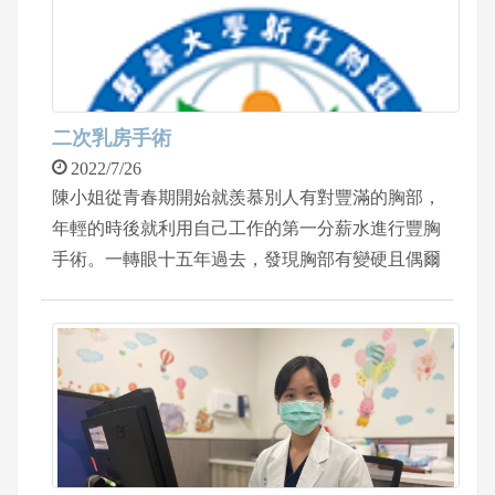
不一樣，民眾不需要特別恐慌。但也提醒民眾，身
上出現疑似水泡、膿包病灶，或是近期可能有親密
接觸旅行國外回來的人，建議都要給醫師評估。
二次乳房手術
2022/7/26
陳小姐從青春期開始就羨慕別人有對豐滿的胸部，
年輕的時後就利用自己工作的第一分薪水進行豐胸
手術。一轉眼十五年過去，發現胸部有變硬且偶爾
有抽痛的情況，前來門診後就醫發現兩側胸部都有
莢膜形成，此外也發現兩側胸部也有不等高的情
況，醫師建議可選擇接受假體夾膜移除手術或移除
手術後重新置入新的假體。