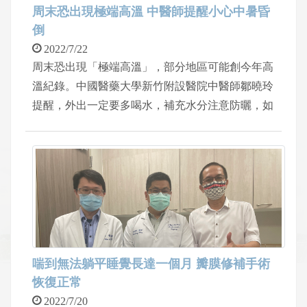
周末恐出現極端高溫 中醫師提醒小心中暑昏
倒
2022/7/22
周末恐出現「極端高溫」，部分地區可能創今年高
溫紀錄。中國醫藥大學新竹附設醫院中醫師鄒曉玲
提醒，外出一定要多喝水，補充水分注意防曬，如
果感到身體不適，儘快遠離高溫環境。尤其，異位
性皮膚炎的病患，遇到天氣熱，會更容易引發病
症，平常生活起居要注意維持環境溫度及濕度舒
適，不宜太熱。
喘到無法躺平睡覺長達一個月 瓣膜修補手術
恢復正常
2022/7/20