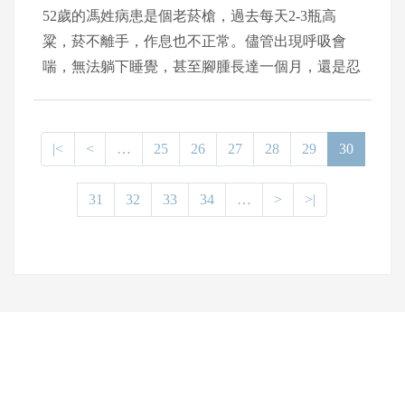
52歲的馮姓病患是個老菸槍，過去每天2-3瓶高
粱，菸不離手，作息也不正常。儘管出現呼吸會
喘，無法躺下睡覺，甚至腳腫長達一個月，還是忍
住沒有就醫。直到喘不過氣幾近昏厥，家人緊急將
病患送到中國醫藥大學新竹附設醫院急診，急診醫
師立刻給予強心劑搶救，再由心臟外科主任翁啟峰
|<
<
…
25
26
27
28
29
30
診斷，病患罹患重度的心臟瓣膜逆流，且已合併心
臟腎臟衰竭症候群，甚至到需要洗腎的程度。經過
31
32
33
34
…
>
>|
翁啟峰為病患施行心臟二尖瓣膜及三尖瓣膜修補手
術後，目前馮姓病患已經可以躺平睡覺，也不需洗
腎，恢復正常生活。
網頁底部