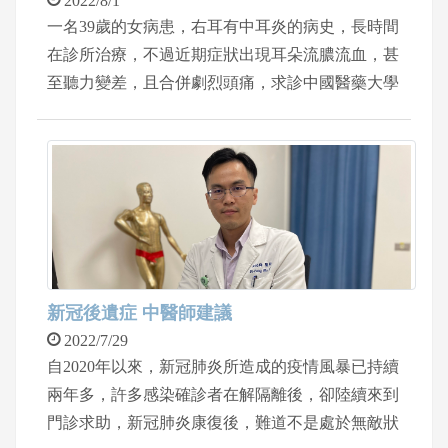
2022/8/1
一名39歲的女病患，右耳有中耳炎的病史，長時間
在診所治療，不過近期症狀出現耳朵流膿流血，甚
至聽力變差，且合併劇烈頭痛，求診中國醫藥大學
新竹附設醫院耳鼻喉科主任王堂權，經過高解析度
的耳內視鏡檢查及電腦斷層評估，發現病患中耳炎
的情況已經進展到乳突炎，且侵犯到顱底，經過機
械手臂輔助3D微創內視鏡手術，病患耳朵不再流
血，不再頭痛，症狀明顯改善。
新冠後遺症 中醫師建議
2022/7/29
自2020年以來，新冠肺炎所造成的疫情風暴已持續
兩年多，許多感染確診者在解隔離後，卻陸續來到
門診求助，新冠肺炎康復後，難道不是處於無敵狀