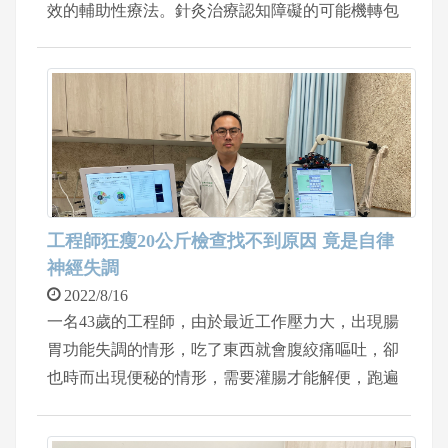
效的輔助性療法。針灸治療認知障礙的可能機轉包
括： 提高神經生長因子的釋放、 降低氧化壓力、
降低細胞凋亡的基因表現、 增加神經突觸可塑
性、 增加海馬與齒狀回的神經前驅細胞的生長。
工程師狂瘦20公斤檢查找不到原因 竟是自律
神經失調
2022/8/16
一名43歲的工程師，由於最近工作壓力大，出現腸
胃功能失調的情形，吃了東西就會腹絞痛嘔吐，卻
也時而出現便秘的情形，需要灌腸才能解便，跑遍
各大醫學中心做了各種詳細身體檢查，包含大腸
鏡、胃鏡、全身核磁共振，抽血過敏免疫檢查等，