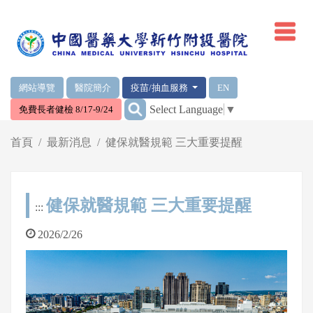
網頁頂端重要消息及連結
網站導覽
醫院簡介
疫苗/抽血服務
EN
:::
Select Language
▼
免費長者健檢 8/17-9/24
輪播區
首頁
最新消息
健保就醫規範 三大重要提醒
健保就醫規範 三大重要提醒
:::
2026/2/26