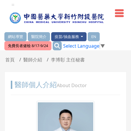
網頁頂端重要消息及連結
:::
網站導覽
醫院簡介
疫苗/抽血服務
EN
:::
Select Language
▼
免費長者健檢 8/17-9/24
輪播區
首頁
醫師介紹
李博彰 主任秘書
醫師個人介紹
About Doctor