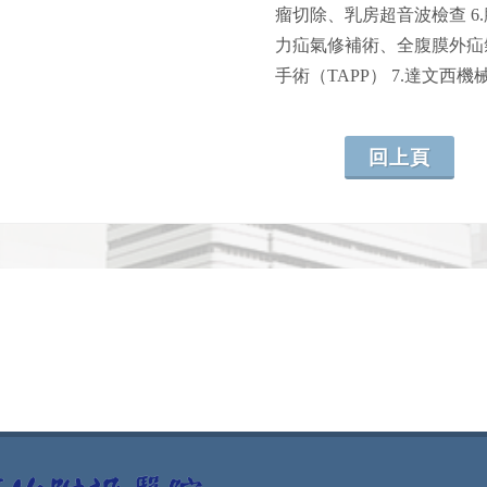
瘤切除、乳房超音波檢查 
力疝氣修補術、全腹膜外疝
手術（TAPP） 7.達文西
回上頁