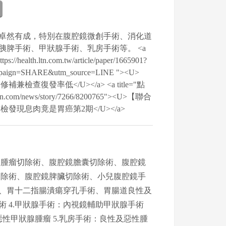
卓然有成，特別在腹腔鏡微創手術、消化道
胰脾手術、甲狀腺手術、乳房手術等。 <a
//health.ltn.com.tw/article/paper/1665901?
paign=SHARE&utm_source=LINE "><U>
檢查復發率低</U></a> <a title="點
dn.com/news/story/7266/8200765"><U>【聯合
檢發現息肉竟是胃癌第2期</U></a>
鏡胃腫瘤切除術、腹腔鏡膽囊切除術、腹腔鏡
切除術、腹腔鏡脾臟切除術、小兒腹腔鏡手
手術、胃十二指腸潰瘍穿孔手術、胃腸道良性及
手術 4.甲狀腺手術：內視鏡輔助甲狀腺手術
、惡性甲狀腺腫瘤 5.乳房手術：良性及惡性腫