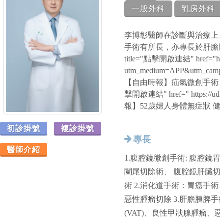
一般外科
乳房外科
李博彰醫師在診斷與治療上
手術有所長，亦專長於肝膽
title="點擊開啟連結" href="https:
utm_medium=APP&utm_cam
【自由時報】疝氣微創手術 修補兼
擊開啟連結" href=" https://u
報】52歲婦人身體無症狀 健
初診掛號
複診掛號
專長
醫師介紹
1.腹腔鏡微創手術: 腹腔
闌尾切除術、 腹腔鏡肝臟
術 2.消化道手術：胃癌
惡性腫瘤切除 3.肝膽胰脾
(VAT)、良性甲狀腺腫瘤