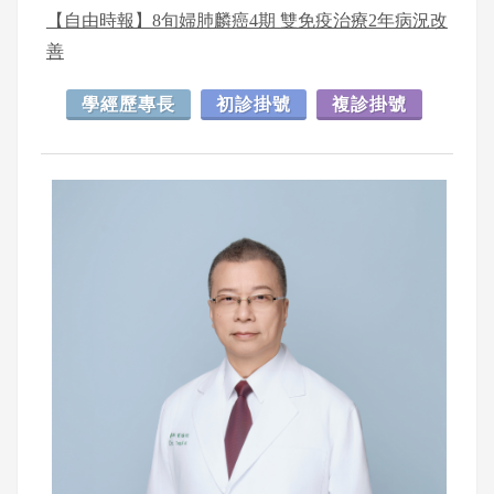
【自由時報】8旬婦肺麟癌4期 雙免疫治療2年病況改
善
學經歷專長
初診掛號
複診掛號