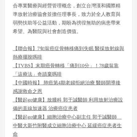
合專業醫療與經營管理概念，創立台灣漢和國際精
準放射治療協會並擔任理事長，致力於全人教育與
弱勢扶助等公益活動，期盼為徬徨無助的病患帶來
希望、為醫院與社會創造價值。
【聯合報】7旬翁癌症骨轉移痛到失眠 醫採放射線與
熱療擺脫嗎啡
【TVBS】末期癌骨轉移「痛到10分」！78歲翁靠
「這療法」奇蹟棄嗎啡
【中國時報】 肺癌第4期老婦拒絕治療 醫師開導後
感謝救命之恩
【醫起go健康】放腫科 郭于誠醫師 利用放射治療設
備的直線加速器 治療癌症患者
【醫起go健康】細胞治療中心副主任 郭于誠醫師
中醫大新竹附醫成立細胞治療中心 延緩癌症患者生
命