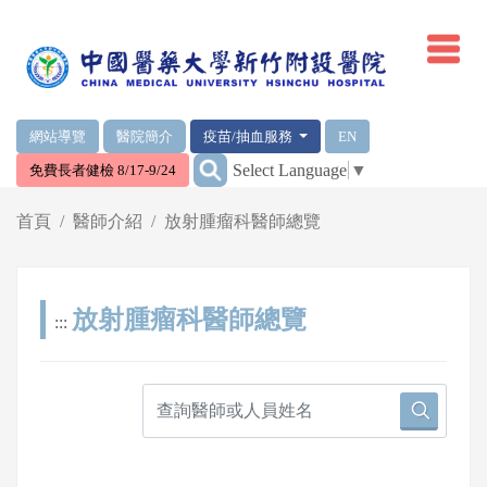
網頁頂端重要消息及連結
網站導覽
醫院簡介
疫苗/抽血服務
EN
:::
Select Language
▼
免費長者健檢 8/17-9/24
輪播區
首頁
醫師介紹
放射腫瘤科醫師總覽
放射腫瘤科醫師總覽
:::