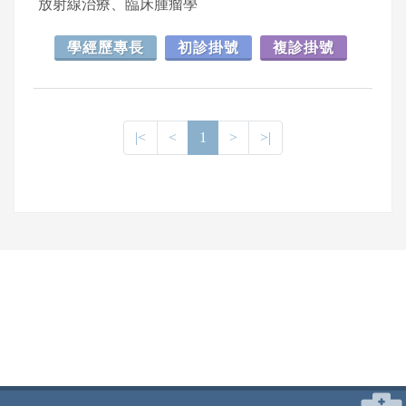
放射線治療、臨床腫瘤學
學經歷專長
初診掛號
複診掛號
|<
<
1
>
>|
網頁底部