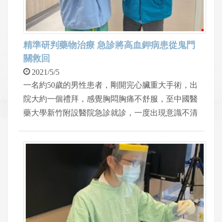
精準研判藥物治療 急診將高血鉀病患從鬼門
關救回
2021/5/5
一名約50歲的男性患者，剛開完心臟重大手術，出
院大約一個禮拜，感覺胸悶胸痛不舒服，至中國醫
藥大學新竹附設醫院急診就診，一度出現意識不清
的危險狀況。急診室余國聖醫師立刻抽血和心電圖
檢查，在抽血報告還沒出來前，根據臨床經驗判
斷，立刻給予降血鉀和抗心律不整的藥物，經過約
30分鐘，患者慢慢恢復意識，從鬼門關走一回，開
口第一句話就說「謝謝醫師，你救了我。」