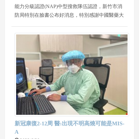
能力分級認證(NAP)中型搜救隊伍認證，新竹市消
防局特別在臉書公布好消息，特別感謝中國醫藥大
學新竹附設醫院急診洪昌宏醫師和陳豔晴專科護理
師無私奉獻及付出，給予特搜大力的協助。院長陳
自諒也感謝醫護協助，未來能在國內協助搜救醫療
任務外，也可以在國際間發生災害時參與人道救援
行動，為國際貢獻心力。
新冠康復2-12周 醫:出現不明高燒可能是MIS-
A