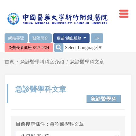
網頁頂端重要消息及連結
網站導覽
醫院簡介
疫苗/抽血服務
EN
:::
Select Language
▼
免費長者健檢 8/17-9/24
輪播區
首頁
急診醫學科科室介紹
急診醫學科文章
急診醫學科文章
急診醫學科
目前搜尋條件：急診醫學科文章