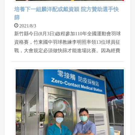
培養下一組麟洋配或戴資穎 院方贊助選手快
篩
2021/8/3
新竹縣今日(8月3日)啟程參加110年全國運動會羽球
資格賽，竹東國中羽球教練李明照率領13位球員征
戰，大會規定必須做快篩才能進場比賽。因為經費
關係，新竹縣政府和新竹縣羽球委員會積極找財源
做快篩。中國醫藥大學新竹附設醫院院長陳自諒得
知訊息表示，為了支持運動員無後顧之憂投入比
賽，為新竹縣爭取最高榮譽，全額贊助羽球球員快
篩費用，李明照表達非常感謝院方力挺羽球體育。