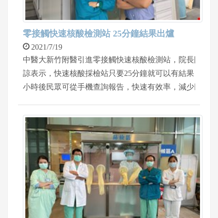
零接觸快速核酸檢測站 25分鐘結果出爐
2021/7/19
中醫大新竹附醫引進零接觸快速核酸檢測站，院長陳自
諒表示，快速核酸採檢站只要25分鐘就可以有結果，一
小時後民眾可從手機查詢報告，快速有效率，減少民眾
等待時間。 急診室主任游俊豪表示，這套零接觸的採檢
系統，使用手機或官網線上預約及付費後
(http://211.21.176.82:8089/Own_expense/Description_CL)，
到醫院採檢站門口報上姓名，經由醫師核對身分，自動
門會自動開啟，接著民眾走進一個獨立的負壓採檢空
間，此空間裡的空氣皆經過醫療等級HEPA濾網過濾，
並經由紫外燈殺菌，被採檢的民眾不必擔心被傳染。