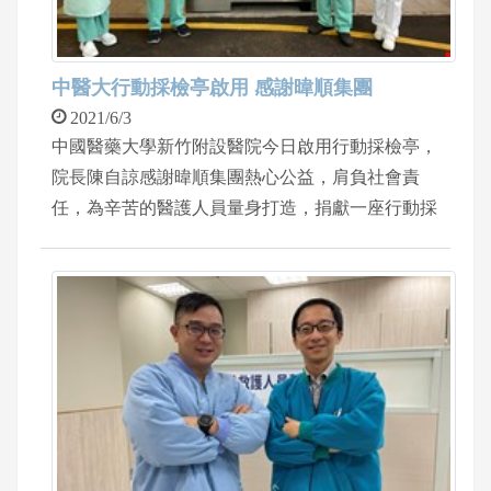
中醫大行動採檢亭啟用 感謝暐順集團
2021/6/3
中國醫藥大學新竹附設醫院今日啟用行動採檢亭，
院長陳自諒感謝暐順集團熱心公益，肩負社會責
任，為辛苦的醫護人員量身打造，捐獻一座行動採
檢亭和羅氏Liat新冠病毒快篩試劑以及鼻咽專用病
毒採檢拭子及採檢管。暐順集團董事長林妮穎指
出，向站在第一線辛苦的醫護同仁致上最高的謝意
和敬意，暐順集團在新竹深耕四十年，基於社會責
任，為大新竹盡一份心力，齊心抗疫，守護國人健
康。