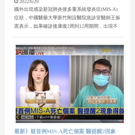
2022/6/29
國外出現感染新冠肺炎後多重系統發炎症(MIS-A)
症狀，中國醫藥大學新竹附設醫院急診室醫師王振
憲表示，如果確診後康復2周到12周期間，出現不
明原因發燒38度且持續24小時以上，伴隨有皮膚紅
疹，眼睛紅腫結膜炎，或是心臟不適症狀，例如持
續性的胸痛，心律不整，以及腸胃道症狀，肚子
痛.拉肚子.嘔吐等，甚至出現幻覺，中風等神經學
症狀，一定要儘速就醫，此時就要高度懷疑是MIS-
A。
最新》疑首例MIS-A死亡個案 醫提醒2現象