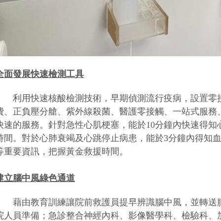
全面發展快速檢測工具
利用快速核酸檢測技術，早期偵測流行疫病，設置零接
費、正負壓分艙、紫外線殺菌、醫護零接觸、一站式服務
快速的服務。針對急性心肌梗塞，能於10分鐘內快速得知
時間。對於心肺衰竭及心跳停止病患，能於3分鐘內得知
等重要資訊，把握黃金救援時間。
建立腦中風綠色通道
藉由教育訓練讓院前救護員提早辨識腦中風，並轉送腦
院人員準備；急診整合神經內科、影像醫學科、檢驗科、