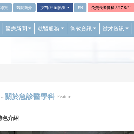
站導覽
醫院簡介
疫苗/抽血服務
EN
免費長者健檢 8/17-9/24
醫療新聞
就醫服務
衛教資訊
徵才資訊
關於急診醫學科
:::
Feature
特色介紹