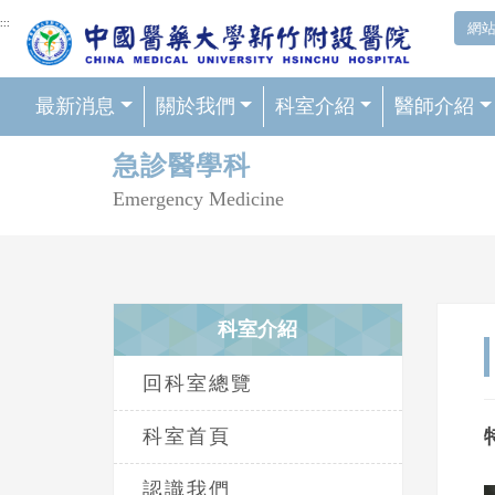
網頁頂端重要消息及連結
:::
網
最新消息
關於我們
科室介紹
醫師介紹
輪播區
急診醫學科
Emergency Medicine
科室介紹
回科室總覽
科室首頁
認識我們