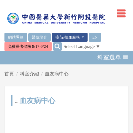
網頁頂端重要消息及連結
網站導覽
醫院簡介
疫苗/抽血服務
EN
:::
Select Language
▼
免費長者健檢 8/17-9/24
輪播區
科室選單
首頁
科室介紹
血友病中心
血友病中心
:::