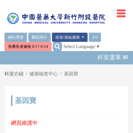
網頁頂端重要消息及連結
網站導覽
醫院簡介
疫苗/抽血服務
EN
:::
Select Language
▼
免費長者健檢 8/17-9/24
輪播區
科室選單
科室介紹
健康檢查中心
基因寶
基因寶
網頁維護中