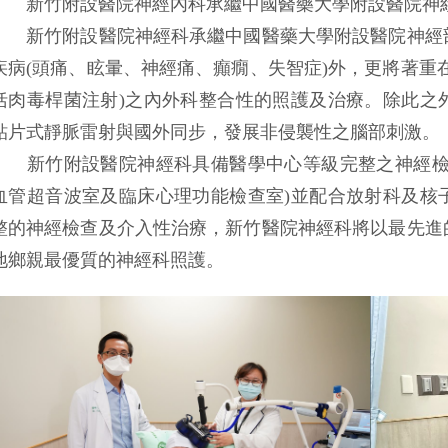
新竹附設醫院神經內科承繼中國醫藥大學附設醫院神經
新竹附設醫院神經科承繼中國醫藥大學附設醫院神經部
疾病(頭痛、眩暈、神經痛、癲癇、失智症)外，更將著重
括肉毒桿菌注射)之內外科整合性的照護及治療。除此之
貼片式靜脈雷射與國外同步，發展非侵襲性之腦部刺激。
新竹附設醫院神經科具備醫學中心等級完整之神經檢查
血管超音波室及臨床心理功能檢查室)並配合放射科及核
整的神經檢查及介入性治療，新竹醫院神經科將以最先進
地鄉親最優質的神經科照護。