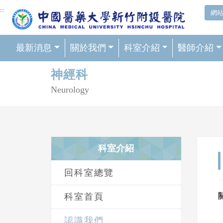
網頁頂端重要消息及連結
:::
網
最新消息
關於我們
科室介紹
醫師介紹
輪播區
神經科
Neurology
科室介紹
回科室總覽
科室首頁
認識我們