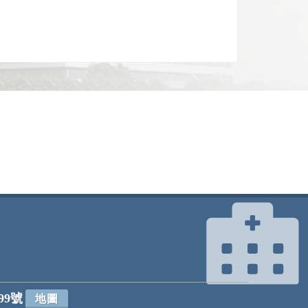
99號
地圖