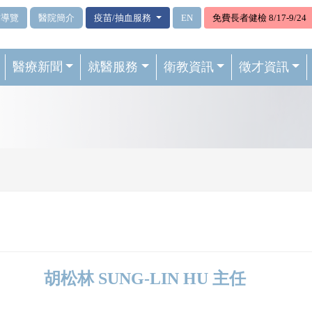
站導覽
醫院簡介
疫苗/抽血服務
EN
免費長者健檢 8/17-9/24
醫療新聞
就醫服務
衛教資訊
徵才資訊
胡松林 SUNG-LIN HU 主任