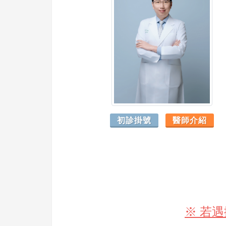
初診掛號
醫師介紹
※ 若