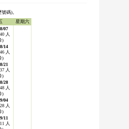
歷號碼)。