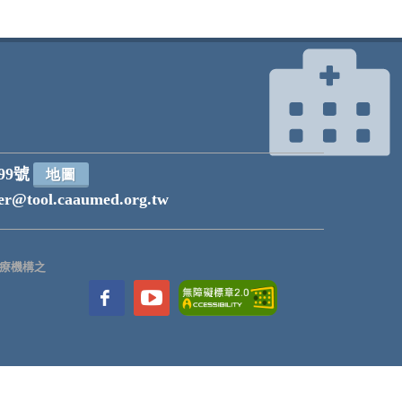
99號
地圖
r@tool.caaumed.org.tw
療機構之