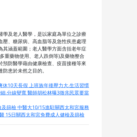
醫學及老人醫學，是以家庭為單位之診療
血壓、糖尿病、高血脂等及急性疾患處理
為其涵蓋範圍；老人醫學方面含括老年症
、多重藥物使用、老人跌倒等)及藥物整合
於預防醫學藉由健康檢查、疫苗接種等來
達防患於未然之目的。
 爽休10天長假 上班族年後壓力大.生活習慣
變細.分線變寬 醫師胡松林曝3徵兆民眾要當
及篩檢 中醫大10/15進駐關西太和宮服務
醫 15日關西太和宮免費成人健檢及篩檢