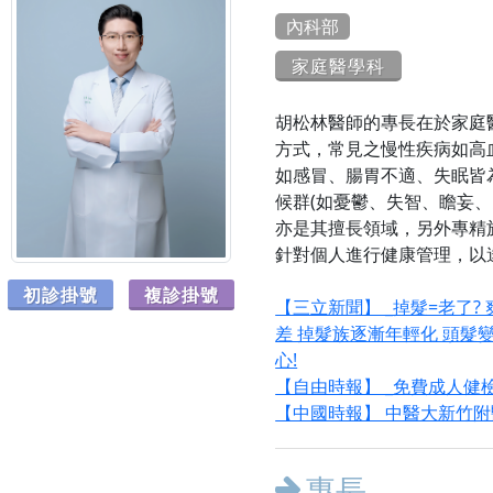
內科部
家庭醫學科
胡松林醫師的專長在於家庭
方式，常見之慢性疾病如高
如感冒、腸胃不適、失眠皆
候群(如憂鬱、失智、瞻妄
亦是其擅長領域，另外專精
針對個人進行健康管理，以
初診掛號
複診掛號
【三立新聞】 _掉髮=老了?
差 掉髮族逐漸年輕化 頭髮
心!
【自由時報】 _免費成人健檢
【中國時報】 中醫大新竹附
專長