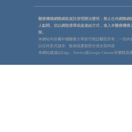
醫療機構網際網路資訊管理辦法聲明：禁止任何網際網
人點閱。但以網路搜尋或超連結方式，進入本醫療機構
限。
本網站內容屬中國醫藥大學新竹附設醫院所有，一切內
以任何形式儲存、散佈或重製部分或全部內容
本網站建議以Edge、Firefox或Google Chrome等瀏覽