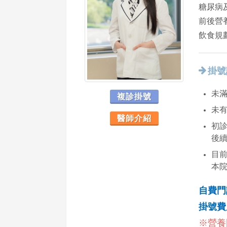
糖尿病
前後營
飲食規
掛號
未滿
複診掛號
未
醫師介紹
初診
後
目
本
自費門
掛號費
※營養