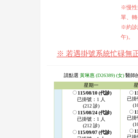
※慢性
單、轉
※約診請
午)。
※ 若遇掛號系統忙碌無
請點選
黃琳惠 (D26389) (女)
醫師