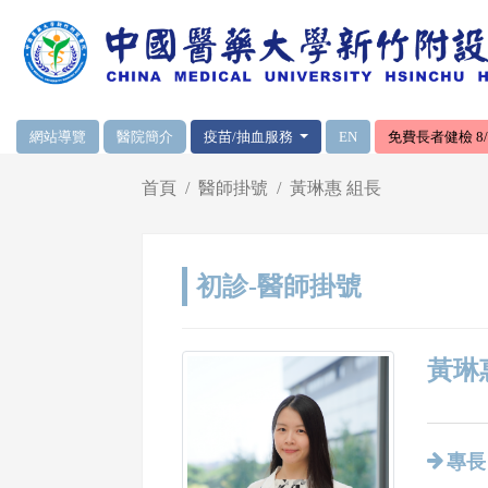
網頁頂端重要消息及連結
網站導覽
醫院簡介
疫苗/抽血服務
EN
免費長者健檢 8/1
輪播區
首頁
醫師掛號
黃琳惠 組長
初診-醫師掛號
黃琳惠
專長