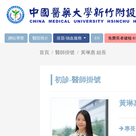
網頁頂端重要消息及連結
網站導覽
醫院簡介
疫苗/抽血服務
EN
免費長者健檢 8/1
輪播區
首頁
醫師掛號
黃琳惠 組長
初診-醫師掛號
黃琳惠
專長