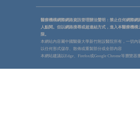
醫療機構網際網路資訊管理辦法聲明：禁止任何網際網
人點閱。但以網路搜尋或超連結方式，進入本醫療機構
限。
本網站內容屬中國醫藥大學新竹附設醫院所有，一切內
以任何形式儲存、散佈或重製部分或全部內容
本網站建議以Edge、Firefox或Google Chrome等瀏覽