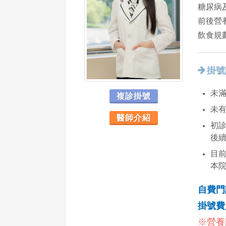
糖尿病
前後營
飲食規
掛號
未滿
複診掛號
未
醫師介紹
初診
後
目
本
自費門
掛號費
※營養