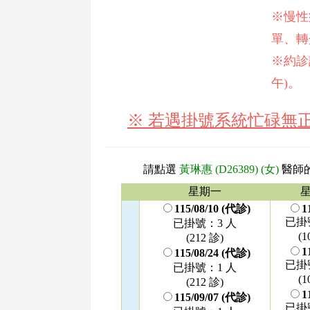
※慢性
單、轉
※約診請
午)。
※ 若遇掛號系統忙碌無
請點選
黃琳惠 (D26389) (女)
醫師