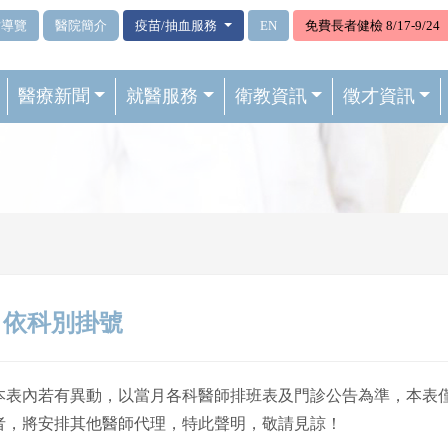
站導覽
醫院簡介
疫苗/抽血服務
EN
免費長者健檢 8/17-9/24
醫療新聞
就醫服務
衛教資訊
徵才資訊
依科別掛號
本表內若有異動，以當月各科醫師排班表及門診公告為準，本表
者，將安排其他醫師代理，特此聲明，敬請見諒！