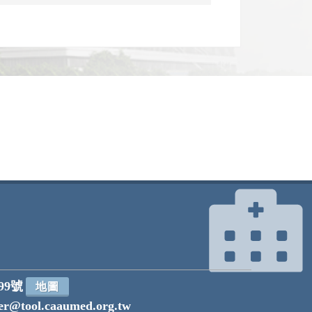
99號
地圖
r@tool.caaumed.org.tw