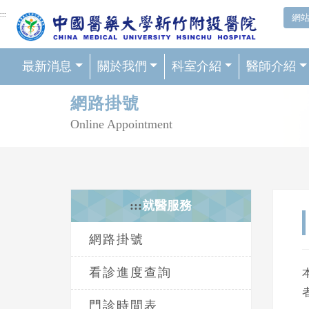
網頁頂端重要消息及連結
:::
網
最新消息
關於我們
科室介紹
醫師介紹
輪播區
網路掛號
Online Appointment
:::
就醫服務
網路掛號
看診進度查詢
門診時間表