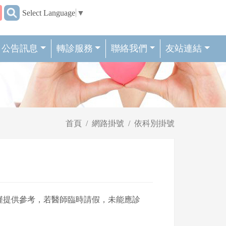
:::
Select Language
▼
公告訊息
轉診服務
聯絡我們
友站連結
首頁
網路掛號
依科別掛號
僅提供參考，若醫師臨時請假，未能應診