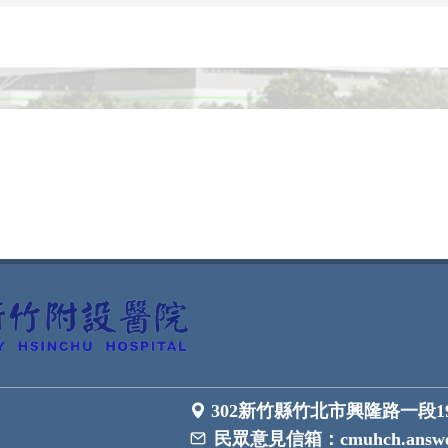
302新竹縣竹北市興隆路一段1
民眾意見信箱：
cmuhch.answe