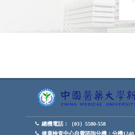
網頁底部
總機電話：
（03）5580-558
健康檢查中心自費諮詢分機：
分機1240