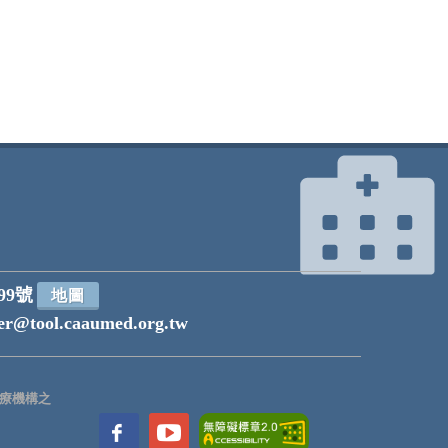
99號
地圖
r@tool.caaumed.org.tw
療機構之