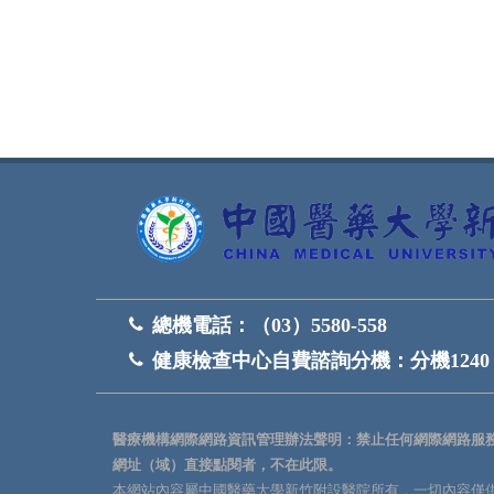
網頁底部
總機電話：
（03）5580-558
健康檢查中心自費諮詢分機：
分機1240
醫療機構網際網路資訊管理辦法聲明：禁止任何網際網路服
網址（域）直接點閱者，不在此限。
本網站內容屬中國醫藥大學新竹附設醫院所有，一切內容僅