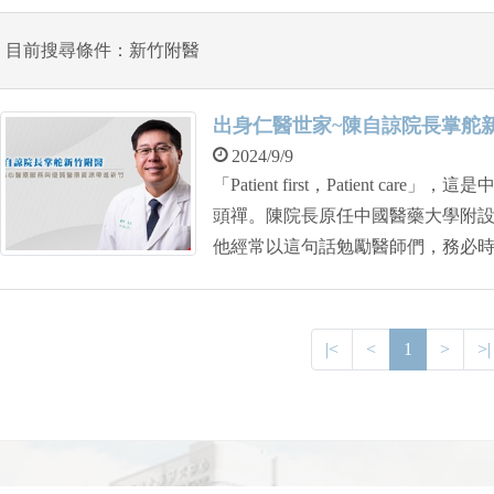
目前搜尋條件：新竹附醫
出身仁醫世家~陳自諒院長掌舵
2024/9/9
「Patient first，Patient 
頭禪。陳院長原任中國醫藥大學附
他經常以這句話勉勵醫師們，務必
用這個信念帶領新竹附醫開拓新局
竹。
|<
<
1
>
>|