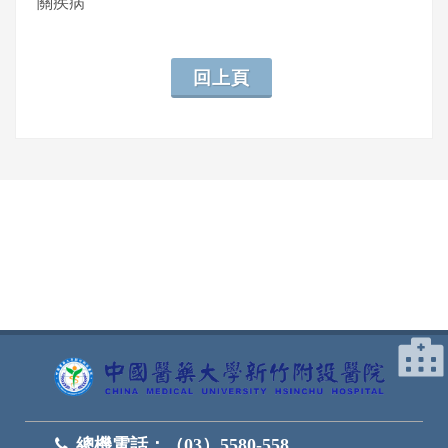
關疾病
回上頁
網頁底部
總機電話：
（03）5580-558