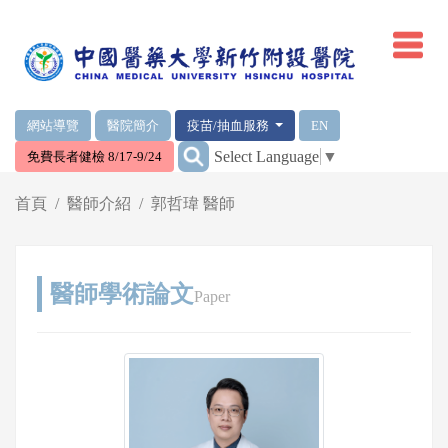
網頁頂端重要消息及連結
網站導覽
醫院簡介
疫苗/抽血服務
EN
:::
Select Language
▼
免費長者健檢 8/17-9/24
輪播區
首頁
醫師介紹
郭哲瑋 醫師
醫師學術論文
Paper