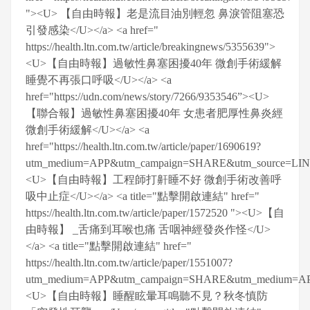
"><U> 【自由時報】老是流目油別輕忽 鼻淚管阻塞恐
引發感染</U></a> <a href="
https://health.ltn.com.tw/article/breakingnews/5355639">
<U>【自由時報】過敏性鼻塞困擾40年 微創手術緩解
睡覺不再張口呼吸</U></a> <a
href="https://udn.com/news/story/7266/9353546”><U>
【聯合報】過敏性鼻塞困擾40年 女患者肥厚性鼻炎經
微創手術緩解</U></a> <a
href="https://health.ltn.com.tw/article/paper/1690619?
utm_medium=APP&utm_campaign=SHARE&utm_source=LI
<U>【自由時報】工程師打鼾睡不好 微創手術改善呼
吸中止症</U></a> <a title="點擊開啟連結" href="
https://health.ltn.com.tw/article/paper/1572520 "><U>【自
由時報】 _舌痛到耳喉也痛 舌咽神經發炎作怪</U>
</a> <a title="點擊開啟連結" href="
https://health.ltn.com.tw/article/paper/1551007?
utm_medium=APP&utm_campaign=SHARE&utm_medium=A
<U>【自由時報】睡醒眩暈耳鳴聽不見？秋冬慎防