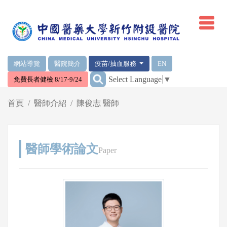
網頁頂端重要消息及連結
網站導覽
醫院簡介
疫苗/抽血服務
EN
:::
Select Language
▼
免費長者健檢 8/17-9/24
輪播區
首頁
醫師介紹
陳俊志 醫師
醫師學術論文
Paper