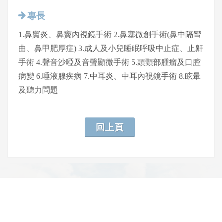
專長
1.鼻竇炎、鼻竇內視鏡手術 2.鼻塞微創手術(鼻中隔彎
曲、鼻甲肥厚症) 3.成人及小兒睡眠呼吸中止症、止鼾
手術 4.聲音沙啞及音聲顯微手術 5.頭頸部腫瘤及口腔
病變 6.唾液腺疾病 7.中耳炎、中耳內視鏡手術 8.眩暈
及聽力問題
回上頁
網頁底部