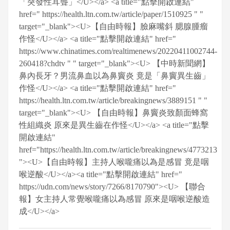
「突發性耳聾」</U></a> <a title="點擊開啟連結"
href=" https://health.ltn.com.tw/article/paper/1510925 " "
target="_blank"><U>【自由時報】臉麻嘴斜 腮腺腫瘤
作怪</U></a> <a title="點擊開啟連結" href="
https://www.chinatimes.com/realtimenews/20220411002744-
260418?chdtv " " target="_blank"><U> 【中時新聞網】
鼻內長牙？男流鼻血以為鼻竇炎 竟是「鼻竇異生齒」
作怪</U></a> <a title="點擊開啟連結" href="
https://health.ltn.com.tw/article/breakingnews/3889151 " "
target="_blank"><U> 【自由時報】鼻竇炎致顏面蜂窩
性組織炎 原來是異生齒在作怪</U></a> <a title="點擊
開啟連結"
href="https://health.ltn.com.tw/article/breakingnews/4773213
"><U>【自由時報】主持人喉嚨痛以為是感冒 竟是咽
喉逆酸</U></a><a title="點擊開啟連結" href="
https://udn.com/news/story/7266/8170790"><U> 【聯合
報】女主持人常覺喉嚨痛以為感冒 原來是咽喉逆酸造
成</U></a>