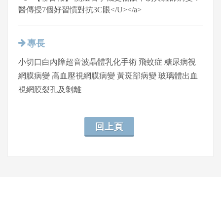
醫傳授7個好習慣對抗3C眼</U></a>
專長
小切口白內障超音波晶體乳化手術 飛蚊症 糖尿病視
網膜病變 高血壓視網膜病變 黃斑部病變 玻璃體出血
視網膜裂孔及剝離
回上頁
網頁底部