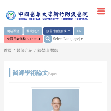
網頁頂端重要消息及連結
網站導覽
醫院簡介
疫苗/抽血服務
EN
:::
Select Language
▼
免費長者健檢 8/17-9/24
輪播區
首頁
醫師介紹
陳瑩山 醫師
醫師學術論文
Paper