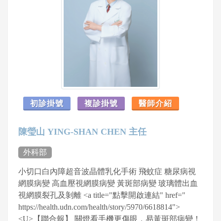
初診掛號
複診掛號
醫師介紹
陳瑩山 YING-SHAN CHEN 主任
外科部
小切口白內障超音波晶體乳化手術 飛蚊症 糖尿病視
網膜病變 高血壓視網膜病變 黃斑部病變 玻璃體出血
視網膜裂孔及剝離 <a title="點擊開啟連結" href="
https://health.udn.com/health/story/5970/6618814">
<U>【聯合報】 關燈看手機更傷眼，易黃斑部病變！