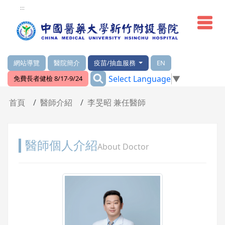
網頁頂端重要消息及連結
:::
網站導覽
醫院簡介
疫苗/抽血服務
EN
:::
Select Language
▼
免費長者健檢 8/17-9/24
輪播區
首頁
醫師介紹
李旻昭 兼任醫師
醫師個人介紹
About Doctor