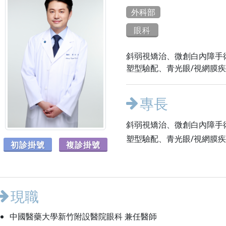
外科部
眼科
斜弱視矯治、微創白內障手
塑型驗配、青光眼/視網膜
專長
斜弱視矯治、微創白內障手
塑型驗配、青光眼/視網膜
初診掛號
複診掛號
現職
中國醫藥大學新竹附設醫院眼科 兼任醫師