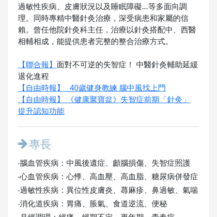
過敏性疾病、皮膚狀況以及睡眠障礙…等多面向調
理。同時專精中醫針灸治療，深受病患和家屬的信
賴。曾任他院針灸科主任，治療以針灸搭配中、西醫
相輔相成，能提供患者完整的整合治療方式。
【聯合報】
面對不可逆的失智症！ 中醫針灸輔助延緩
退化進程
【自由時報】 _40歲健身教練 腦中風找上門
【自由時報】 《健康聚寶盆》失智症前期「針灸」
提升認知功能
專長
‧腦血管疾病：中風後遺症、顱腦損傷、失智症照護
‧心血管疾病：心悸、高血壓、高血脂、糖尿病併發症
‧過敏性疾病：異位性皮膚炎、蕁麻疹、鼻過敏、氣喘
‧消化道疾病：胃痛、脹氣、食道逆流、便秘