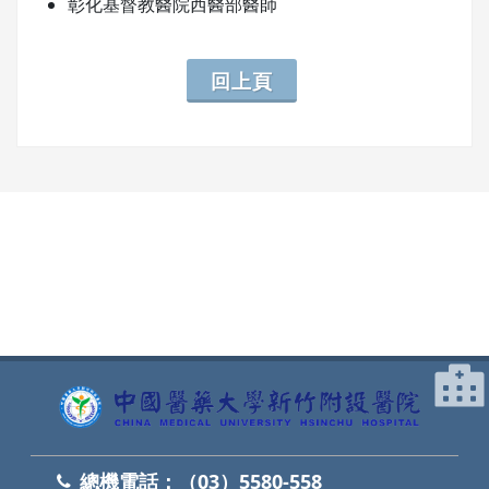
彰化基督教醫院西醫部醫師
回上頁
網頁底部
總機電話：
（03）5580-558