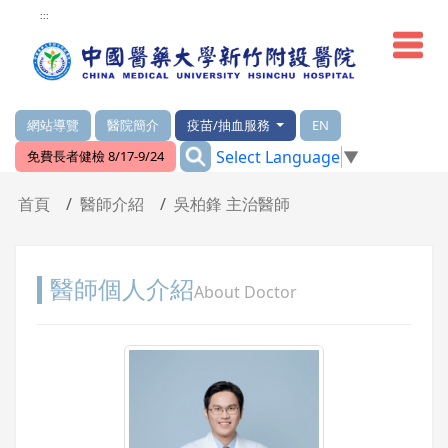
網頁頂端重要消息及連結
:::
網站導覽
醫院簡介
疫苗/抽血服務
EN
:::
Select Language
▼
免費長者健檢 8/17-9/24
輪播區
首頁
醫師介紹
吳柏鋒 主治醫師
醫師個人介紹
About Doctor