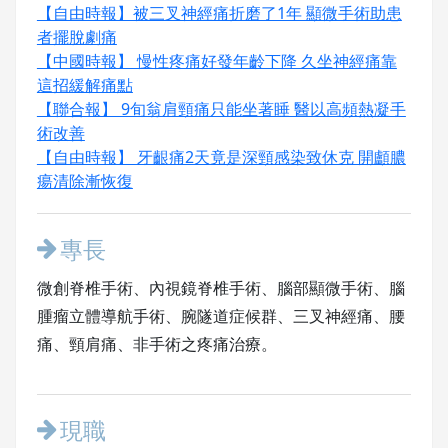
【自由時報】被三叉神經痛折磨了1年 顯微手術助患
者擺脫劇痛
【中國時報】 慢性疼痛好發年齡下降 久坐神經痛靠
這招緩解痛點
【聯合報】 9旬翁肩頸痛只能坐著睡 醫以高頻熱凝手
術改善
【自由時報】 牙齦痛2天竟是深頸感染致休克 開顱膿
瘍清除漸恢復
專長
微創脊椎手術、內視鏡脊椎手術、腦部顯微手術、腦
腫瘤立體導航手術、腕隧道症候群、三叉神經痛、腰
痛、頸肩痛、非手術之疼痛治療。
現職