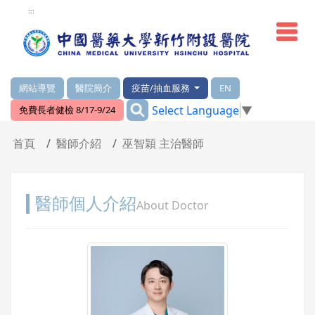
網頁頂端重要消息及連結
:::
網站導覽
醫院簡介
疫苗/抽血服務
EN
:::
Select Language
▼
免費長者健檢 8/17-9/24
輪播區
首頁
醫師介紹
巫智穎 主治醫師
醫師個人介紹
About Doctor