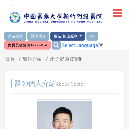
網頁頂端重要消息及連結
:::
網站導覽
醫院簡介
疫苗/抽血服務
EN
:::
Select Language
▼
免費長者健檢 8/17-9/24
輪播區
首頁
醫師介紹
朱子宏 兼任醫師
醫師個人介紹
About Doctor