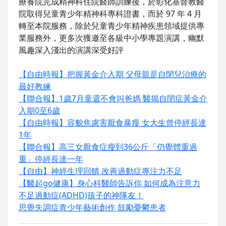
療養院完成精神科住院醫師訓練後，於彰化基督教醫
院取得兒童青少年精神科專科證書，而於 97 年 4 月
轉至本院服務，除於兒童青少年精神疾患領域提供專
業服務外，更多次獲邀至各級中小學專題演講，幽默
風趣深入淺出的演講深受好評
【自由時報】把握黃金介入期 父母親是自閉兒治療的
最好教練
【聯合報】1歲7月童還不會叫爸媽 醫揭自閉症黃金介
入期0至6歲
【自由時報】容貌焦慮害厭食暴瘦 女大生曾停經長達
1年
【聯合報】高三女厭食症瘦到36公斤「仍覺體重過
重」停經長達一年
【自由】神經生理回饋 改善過動症專注力不足
【醫起go健康】身心科醫師告訴你 如何成為注意力
不足過動症(ADHD)孩子的神隊友！
思覺失調症青少年藝術創作 鼓勵憂鬱患者