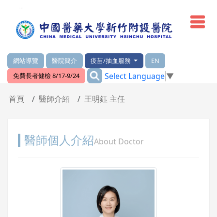
網頁頂端重要消息及連結
:::
網站導覽
醫院簡介
疫苗/抽血服務
EN
:::
Select Language
▼
免費長者健檢 8/17-9/24
輪播區
首頁
醫師介紹
王明鈺 主任
醫師個人介紹
About Doctor