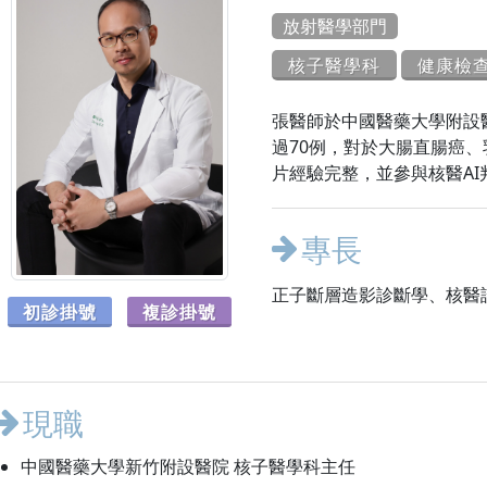
放射醫學部門
核子醫學科
健康檢
張醫師於中國醫藥大學附設
過70例，對於大腸直腸癌
片經驗完整，並參與核醫A
專長
正子斷層造影診斷學、核醫
初診掛號
複診掛號
現職
中國醫藥大學新竹附設醫院 核子醫學科主任