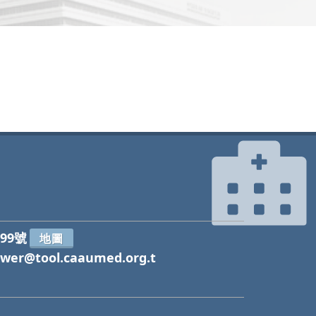
99號
地圖
wer@tool.caaumed.org.t