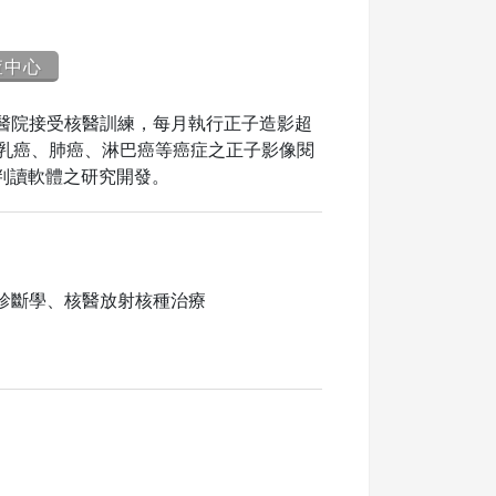
查中心
醫院接受核醫訓練，每月執行正子造影超
、乳癌、肺癌、淋巴癌等癌症之正子影像閱
I判讀軟體之研究開發。
診斷學、核醫放射核種治療