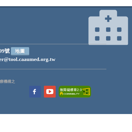
99號
地圖
r@tool.caaumed.org.tw
療機構之