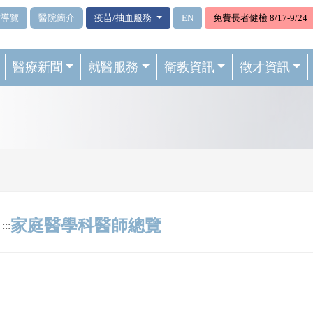
站導覽
醫院簡介
疫苗/抽血服務
EN
免費長者健檢 8/17-9/24
醫療新聞
就醫服務
衛教資訊
徵才資訊
家庭醫學科醫師總覽
:::