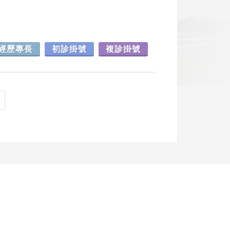
經歷專長
初診掛號
複診掛號