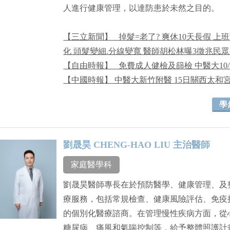
人進行健康管理，以達防患於未然之目的。
【三立新聞】 _掉髮=老了? 爽休10天長假 
化 頭髮變細.分線變寬 醫師胡松林曝3徵兆民眾
【自由時報】 _免費成人健檢及篩檢 中醫大10
【中國時報】 中醫大新竹附醫 15日關西太和
學
劉晟昊 CHENG-HAO LIU 主治醫師
家庭醫學科
劉晟昊醫師專長在於預防醫學、健康管理、及
療服務，包括常規檢查、健康風險評估、免疫
的個別化醫療諮商。在管理慢性疾病方面，從
糖尿病、痛風和氣喘控制等，給予整體照護計