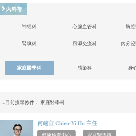
內科部
神經科
心臟血管科
胸腔
腎臟科
風濕免疫科
內分泌
家庭醫學科
感染科
身
:::
目前搜尋條件： 家庭醫學科
何建宜 Chien-Yi Ho 主任
健康檢查中心
、
家庭醫學科