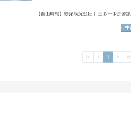
【自由時報】糖尿病沉默殺手 三多一少是警訊
學
|<
<
1
>
>|