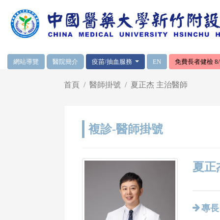
網頁頂端重要消息及連結
網站導覽
醫院簡介
疫苗/抽血服務
EN
免費長者健檢 8/1
輪播區
首頁
醫師掛號
夏正杰 主治醫師
複診-醫師掛號
夏正杰
專長