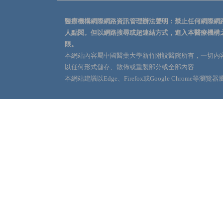
醫療機構網際網路資訊管理辦法聲明：禁止任何網際網
人點閱。但以網路搜尋或超連結方式，進入本醫療機構
限。
本網站內容屬中國醫藥大學新竹附設醫院所有，一切內
以任何形式儲存、散佈或重製部分或全部內容
本網站建議以Edge、Firefox或Google Chrome等瀏覽