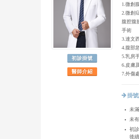
1.微
2.微
腹腔腹
手術
3.達
4.腹
5.乳房
初診掛號
6.皮
醫師介紹
7.外
掛號
未滿
未
初診
後