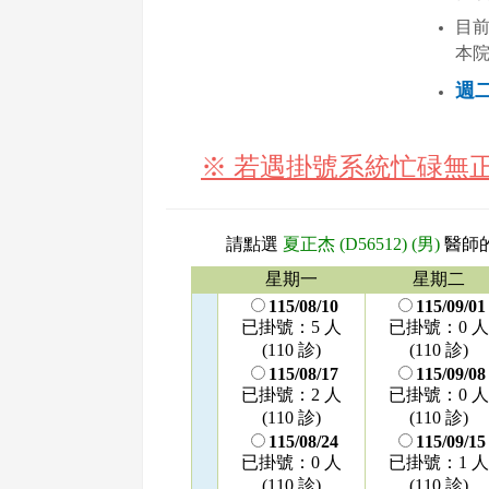
目
本
週
※ 若遇掛號系統忙碌無
請點選
夏正杰 (D56512) (男)
醫師