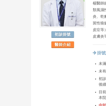
楊醫師
類風濕
炎、乾
斑性狼
皮症等
初診掛號
皮膚炎
醫師介紹
掛號
未滿
未
初診
後
目
本
由