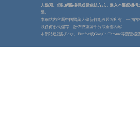
人點閱。但以網路搜尋或超連結方式，進入本醫療機構
限。
本網站內容屬中國醫藥大學新竹附設醫院所有，一切內
以任何形式儲存、散佈或重製部分或全部內容
本網站建議以Edge、Firefox或Google Chrome等瀏覽