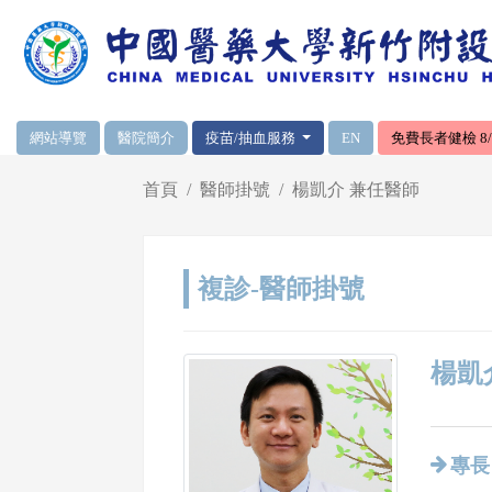
網頁頂端重要消息及連結
網站導覽
醫院簡介
疫苗/抽血服務
EN
免費長者健檢 8/1
輪播區
首頁
醫師掛號
楊凱介 兼任醫師
複診-醫師掛號
楊凱介
專長