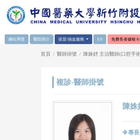
網頁頂端重要消息及連結
網站導覽
醫院簡介
疫苗/抽血服務
EN
免費長者健檢 8/1
輪播區
首頁
醫師掛號
陳姝妤 主治醫師(口腔手術
複診-醫師掛號
陳姝
專長