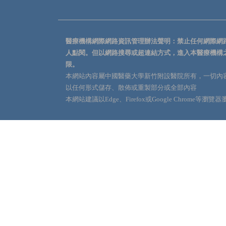
醫療機構網際網路資訊管理辦法聲明：禁止任何網際網
人點閱。但以網路搜尋或超連結方式，進入本醫療機構
限。
本網站內容屬中國醫藥大學新竹附設醫院所有，一切內
以任何形式儲存、散佈或重製部分或全部內容
本網站建議以Edge、Firefox或Google Chrome等瀏覽