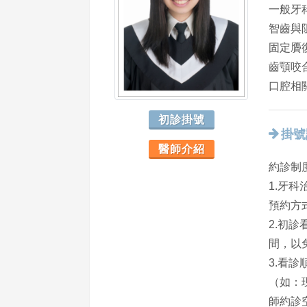
一般牙
智齒與
固定贗
齒顎咬
口腔相
初診掛號
掛號
醫師介紹
約診制
1.牙
預約方
2.初
間，以
3.看
（如：
師約診