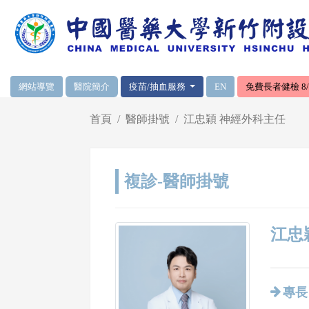
網頁頂端重要消息及連結
網站導覽
醫院簡介
疫苗/抽血服務
EN
免費長者健檢 8/1
輪播區
首頁
醫師掛號
江忠穎 神經外科主任
複診-醫師掛號
江忠穎
專長