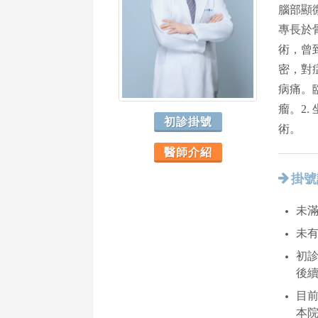
腦部顯
專長於
術，曾
密，對
病痛。
瘤。2
初診掛號
術。
醫師介紹
掛號
未滿
未
初診
後
目
本