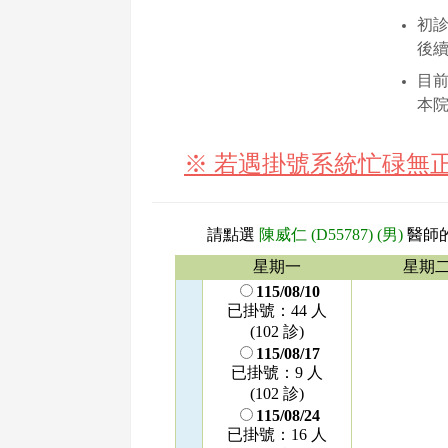
初診
後
目
本
※ 若遇掛號系統忙碌無
請點選
陳威仁 (D55787) (男)
醫師