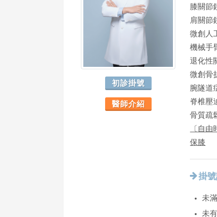
膝關節
肩關節
微創人
機械手
退化性
微創骨
初診掛號
腕隧道
脊椎壓
醫師介紹
骨質疏
〔自由
保膝
掛號
未滿
未