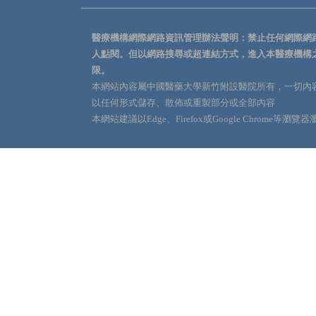
醫療機構網際網路資訊管理辦法聲明：禁止任何網際網
人點閱。但以網路搜尋或超連結方式，進入本醫療機構
限。
本網站內容屬中國醫藥大學新竹附設醫院所有，一切內
以任何形式儲存、散佈或重製部分或全部內容
本網站建議以Edge、Firefox或Google Chrome等瀏覽