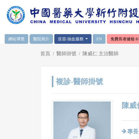
網頁頂端重要消息及連結
網站導覽
醫院簡介
疫苗/抽血服務
EN
免費長者健檢 8/1
輪播區
首頁
醫師掛號
陳威仁 主治醫師
複診-醫師掛號
陳威仁
專長