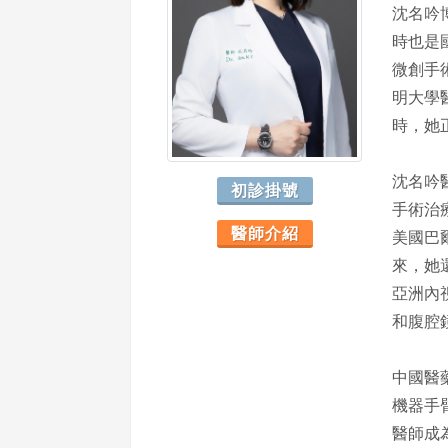
沈名吟
時也是
微創手
明大學
時，她
沈名吟
初診掛號
手術治
醫師介紹
美國巴
來，她
亞洲內
和腹腔
中國醫藥
機器手
醫師成