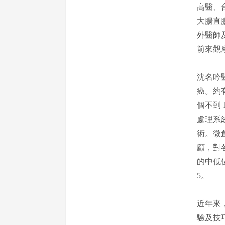
高醫、
大腸直
外醫師
前來觀
沈名吟
癌。約
個不到
處理系
術。微
顧，對
的中低
5。
近年來
驗及技