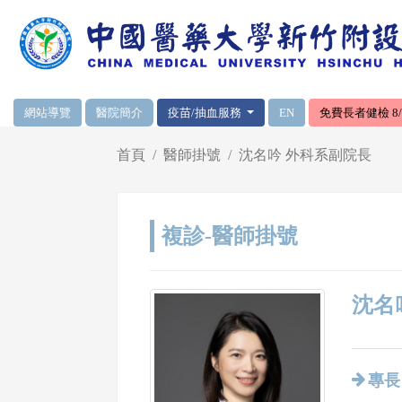
網頁頂端重要消息及連結
網站導覽
醫院簡介
疫苗/抽血服務
EN
免費長者健檢 8/1
輪播區
首頁
醫師掛號
沈名吟 外科系副院長
複診-醫師掛號
沈名吟
專長