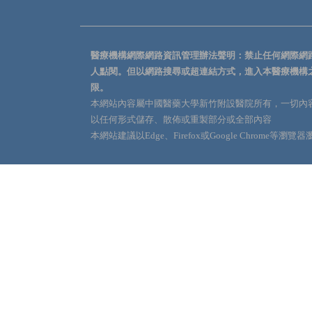
醫療機構網際網路資訊管理辦法聲明：禁止任何網際網
人點閱。但以網路搜尋或超連結方式，進入本醫療機構
限。
本網站內容屬中國醫藥大學新竹附設醫院所有，一切內
以任何形式儲存、散佈或重製部分或全部內容
本網站建議以Edge、Firefox或Google Chrome等瀏覽