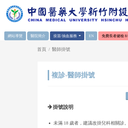
網頁頂端重要消息及連結
網站導覽
醫院簡介
疫苗/抽血服務
EN
免費長者健檢 8/1
輪播區
首頁
醫師掛號
複診-醫師掛號
掛號說明
未滿 18 歲者，建議改掛兒科相關診