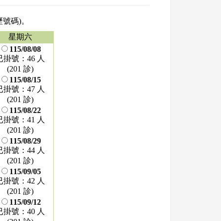
歷號碼)。