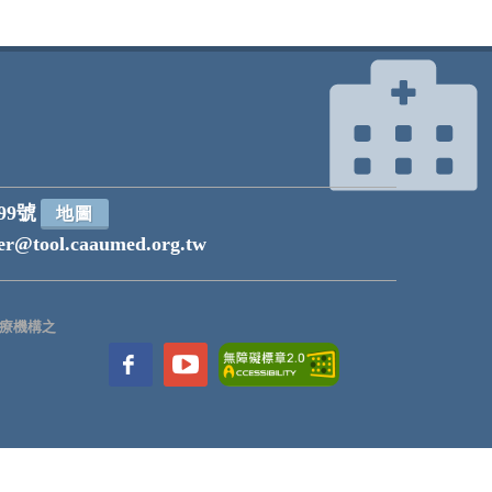
99號
地圖
r@tool.caaumed.org.tw
療機構之