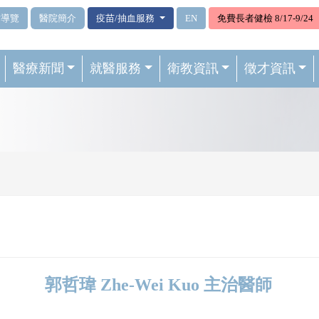
站導覽
醫院簡介
疫苗/抽血服務
EN
免費長者健檢 8/17-9/24
醫療新聞
就醫服務
衛教資訊
徵才資訊
郭哲瑋 Zhe-Wei Kuo 主治醫師