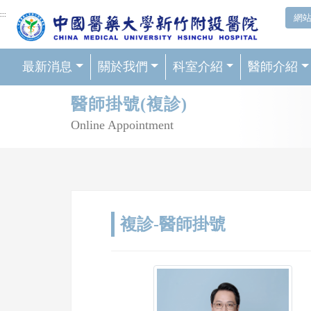
網頁頂端重要消息及連結
:::
網
最新消息
關於我們
科室介紹
醫師介紹
輪播區
醫師掛號(複診)
Online Appointment
複診-醫師掛號