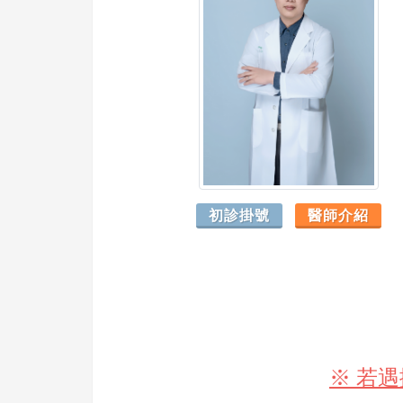
初診掛號
醫師介紹
※ 若