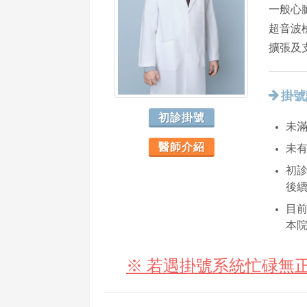
一般心
超音波
擴張及
掛號
初診掛號
未滿
醫師介紹
未
初診
後
目
本
※ 若遇掛號系統忙碌無