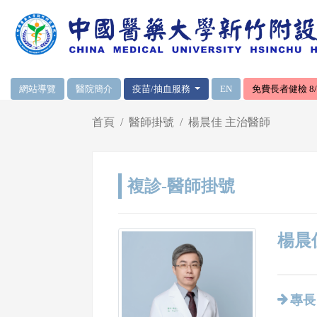
網頁頂端重要消息及連結
網站導覽
醫院簡介
疫苗/抽血服務
EN
免費長者健檢 8/1
輪播區
首頁
醫師掛號
楊晨佳 主治醫師
複診-醫師掛號
楊晨佳
專長