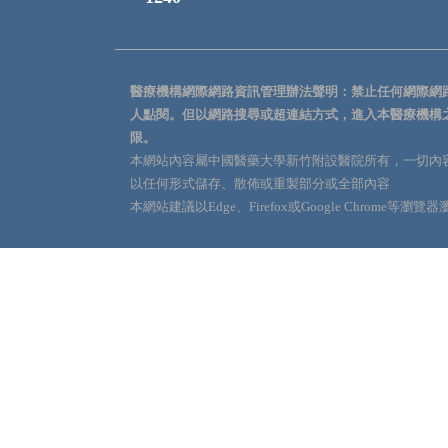
醫療機構網際網路資訊管理辦法聲明：禁止任何網際網
人點閱。但以網路搜尋或超連結方式，進入本醫療機構
限。
本網站內容屬中國醫藥大學新竹附設醫院所有，一切內
以任何形式儲存、散佈或重製部分或全部內容
本網站建議以Edge、Firefox或Google Chrome等瀏覽