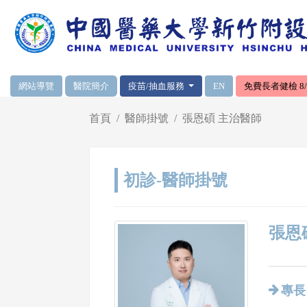
網頁頂端重要消息及連結
網站導覽
醫院簡介
疫苗/抽血服務
EN
免費長者健檢 8/1
輪播區
首頁
醫師掛號
張恩碩 主治醫師
初診-醫師掛號
張恩碩
專長