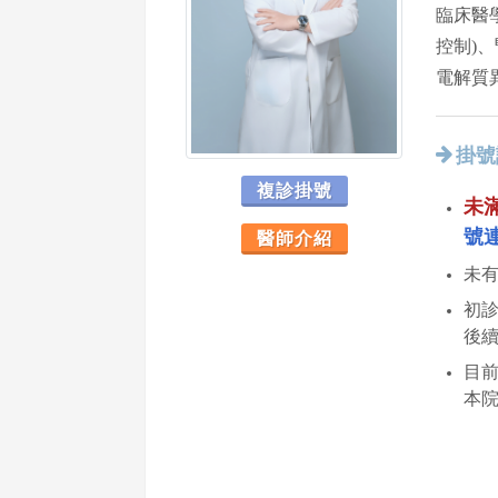
臨床醫
控制)
電解質
掛號
複診掛號
未
號
醫師介紹
未
初診
後
目
本