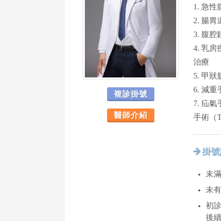
1. 急
2. 腸
3. 腹
4. 
治療
5. 甲
6. 
複診掛號
7. 
醫師介紹
手術（
掛號
未滿
未
初診
後