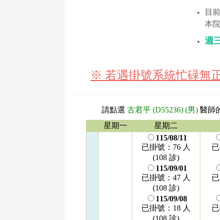
目
本
週
※ 若遇掛號系統忙碌無
請點選
古君平 (D55236) (男)
醫師