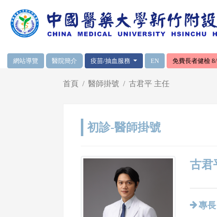
網頁頂端重要消息及連結
網站導覽
醫院簡介
疫苗/抽血服務
EN
免費長者健檢 8/1
輪播區
首頁
醫師掛號
古君平 主任
初診-醫師掛號
古君平
專長