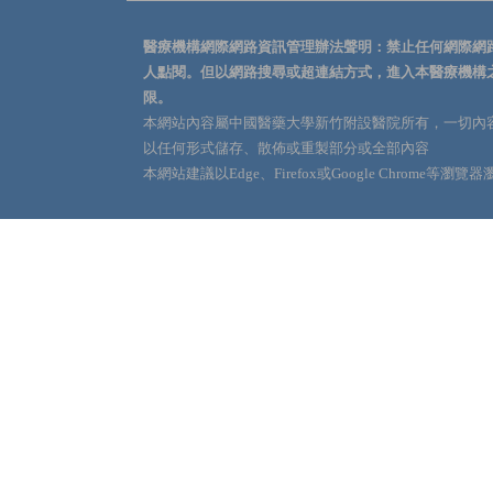
醫療機構網際網路資訊管理辦法聲明：禁止任何網際網
人點閱。但以網路搜尋或超連結方式，進入本醫療機構
限。
本網站內容屬中國醫藥大學新竹附設醫院所有，一切內
以任何形式儲存、散佈或重製部分或全部內容
本網站建議以Edge、Firefox或Google Chrome等瀏覽