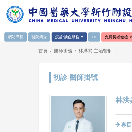
網頁頂端重要消息及連結
網站導覽
醫院簡介
疫苗/抽血服務
EN
免費長者健檢 8/1
輪播區
首頁
醫師掛號
林洪異 主治醫師
初診-醫師掛號
林洪異
專長