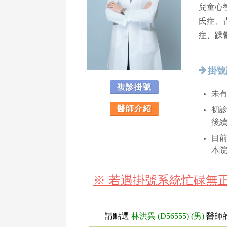
兒童心
氏症、
症、躁
掛號
複診掛號
未
醫師介紹
初診
後
目
本
※ 若遇掛號系統忙碌無
請點選
林洪異 (D56555) (男)
醫師