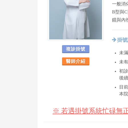
一般消
B型與
鏡與內
掛號
複診掛號
未滿
醫師介紹
未
初診
後
目
本
※ 若遇掛號系統忙碌無