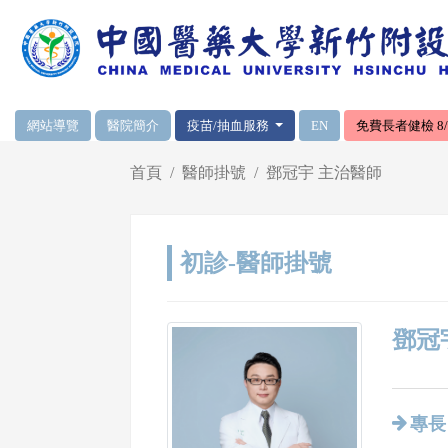
網頁頂端重要消息及連結
網站導覽
醫院簡介
疫苗/抽血服務
EN
免費長者健檢 8/1
輪播區
首頁
醫師掛號
鄧冠宇 主治醫師
初診-醫師掛號
鄧冠宇
專長