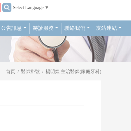
:::
Select Language
▼
公告訊息
轉診服務
聯絡我們
友站連結
首頁
醫師掛號
楊明煌 主治醫師(家庭牙科)