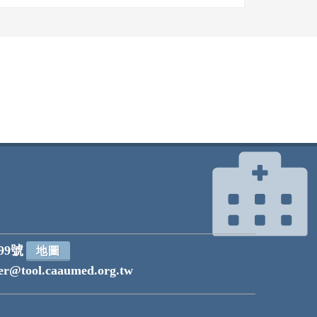
99號
地圖
r@tool.caaumed.org.tw