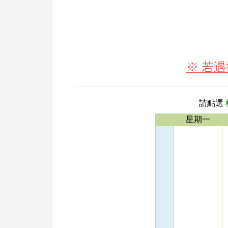
※ 若
請點選