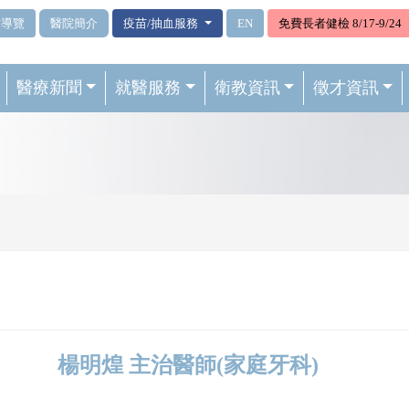
站導覽
醫院簡介
疫苗/抽血服務
EN
免費長者健檢 8/17-9/24
醫療新聞
就醫服務
衛教資訊
徵才資訊
楊明煌 主治醫師(家庭牙科)