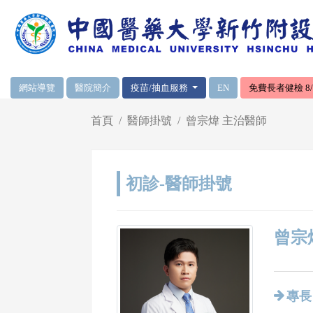
網頁頂端重要消息及連結
網站導覽
醫院簡介
疫苗/抽血服務
EN
免費長者健檢 8/1
輪播區
首頁
醫師掛號
曾宗煒 主治醫師
初診-醫師掛號
曾宗
專長