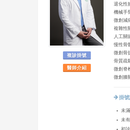
退化性
機械手
微創減
複雜性
人工關
慢性骨
微創骨
複診掛號
骨質疏
醫師介紹
微創脊
微創膝
掛號
未滿
未
初診