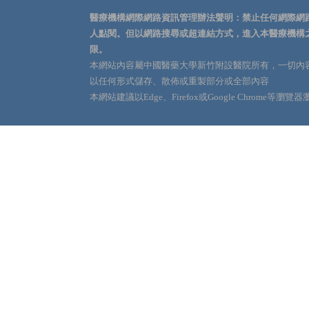
醫療機構網際網路資訊管理辦法聲明：禁止任何網際網
人點閱。但以網路搜尋或超連結方式，進入本醫療機構
限。
本網站內容屬中國醫藥大學新竹附設醫院所有，一切內
以任何形式儲存、散佈或重製部分或全部內容
本網站建議以Edge、Firefox或Google Chrome等瀏覽