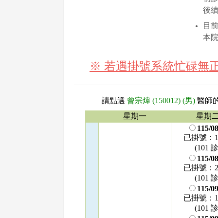
後
目
本
※ 若遇掛號系統忙碌無
請點選
曾宗煒 (150012) (男)
醫師