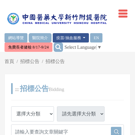
網頁頂端重要消息及連結
網站導覽
醫院簡介
疫苗/抽血服務
EN
:::
Select Language
▼
免費長者健檢 8/17-9/24
輪播區
首頁
招標公告
招標公告
招標公告
:::
Bidding