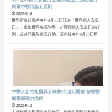
及頸部腫脹消失，唯膿瘍跑到眼睛造成視力模糊的
民眾中醫用藥五原則
後遺症。
2022/9/16
世界衛生組織將每年9月 17日訂為「世界病人安全
日」，邀集世界各國聯手一起響應病人安全日的行
列，並共同採取病安行動。國內於每年9月17日辦
理響應活動，並訂定為全國病人安全週；而今年度
病人安全週主題延續2021年孕產兒安全「把握關
鍵，產除風險」及「用藥安全」，院長陳自諒希望
能透過系列衛教宣導、互動活動保障孕產婦、新生
兒安全及用藥安全。
中醫大新竹附醫與五峰鄉5G遠距醫療 智慧醫
療掌握聽力病症
2022/9/12
中國醫藥大學新竹附設醫院，配合政府遠距醫療政