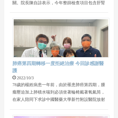
關。院長陳自諒表示，今年整篩檢查項目包含肝腎
功能，飯前血糖，膽固醇，三酸甘油酯，尿液檢查
和大腸癌篩檢，並將健康生活知識傳遞達到早期預
防目的。提醒符合資格篩檢的民眾，前一天晚上12
點以後請勿進食，同時當天檢查要攜帶身分證和健
保卡。
肺癌第四期轉移一度拒絕治療 今回診感謝醫
護
2022/10/3
78歲的楊姓病患一年前，由於罹患肺癌第四期，腫
瘤壓迫加上肺積水喘到必須坐著輪椅戴著氧氣筒，
在家人陪同下求診中國醫藥大學新竹附設醫院放射
腫瘤科主任郭于誠，才隔一天就因為病情急轉直
下，原本坐輪椅變成只能躺在病床，經過治療，一