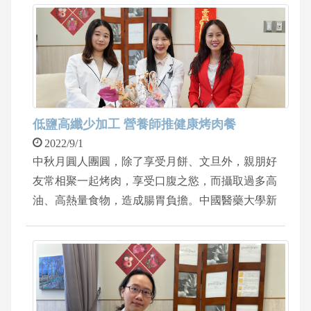
穿戴式動力機器人復健訓練」，輔助神經復健功
出前期的珍珠瘤病灶，藉由耳鼻喉科專科醫師適時
能，經過約1 個月後的訓練，右側手腳靈活度逐漸
介入，精準診治病患問題，順利改善聽力的狀況。
好轉。
低鹽高纖少加工 營養師推健康烤肉餐
2022/9/1
中秋月圓人團圓，除了享受月餅、文旦外，親朋好
友常相聚一起烤肉，享受口腹之慾，而攝取過多高
油、高熱量食物，造成腸胃負擔。中國醫藥大學新
竹附設醫院營養科組長黃琳惠，營養師陳宛伶和主
廚張焮雄，推出健康烤肉餐，分別是「烤豬肉黃瓜
捲佐梅子醬」和「泰式鮮蝦柚子沙拉」，簡單美味
又健康，享受美食、健康不離身！ 營養師黃琳惠
建議掌握「低鹽、高纖、少加工」，陳宛伶提醒，