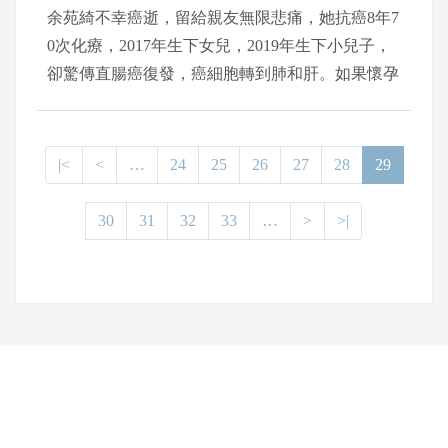
余苑綺不幸癌逝，留給親友無限悲痛，她抗癌8年7
0次化療，2017年生下女兒，2019年生下小兒子，
卻驚傳直腸癌復發，癌細胞轉到肺和肝。如果懷孕
的女性，罹患大腸癌怎麼辦? 中醫大新竹附醫外科
部長沈名吟表示，癌症可能會復發，因此，就算懷
孕也不能中斷定期追蹤，母親會擔心追蹤檢查對胎
|<
<
…
24
25
26
27
28
29
兒造成影響，目前醫療科技進步可使用超音波追
蹤，核磁共振或是抽血驗癌指數，或驗血液中游離
30
31
32
33
…
>
>|
癌細胞，或游離癌細胞的DNA，可以幫助懷孕婦
女檢查，不會讓寶寶受到傷害。
網頁底部