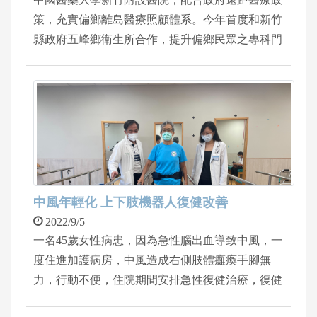
策，充實偏鄉離島醫療照顧體系。今年首度和新竹
縣政府五峰鄉衛生所合作，提升偏鄉民眾之專科門
診可近性，善盡社會責任，目前每兩周進行耳鼻喉
科的遠距醫療。耳鼻喉科主任王堂權表示，在衛生
所朱正偉主任、護理長、藥師及相關人員的協助
下，透過遠距視訊診療及數位耳鏡，高畫質的清晰
影像，會透過5G網路，即時傳輸到雲端診療平
台，醫院端的耳鼻喉科醫師可同步了解病患的症
狀、並即時檢查耳道、鼓膜及中耳腔的病變。 王
堂權表示，一名48歲婦女，覺得聽力逐漸變差，溝
中風年輕化 上下肢機器人復健改善
通時常常需要對方拉大音量或再次複誦，以為只是
2022/9/5
年紀大的退化現象並不以為意，藉由和五峰鄉遠距
一名45歲女性病患，因為急性腦出血導致中風，一
醫療，透過5G傳輸即時數位醫療資訊，診斷出潛
度住進加護病房，中風造成右側肢體癱瘓手腳無
藏性的珍珠瘤。如果珍珠瘤越來越大，可能會進一
力，行動不便，住院期間安排急性復健治療，復健
步破壞耳膜，聽小骨，合併頑固性中耳炎，甚至造
科主任賴宇亮醫師掌握復健黃金期，導入「外骨骼
成乳突炎，腦膜炎等併發症。還好遠距醫療即時揪