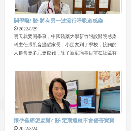
慢性病患者如糖尿病、高血脂、高血壓，應注意月
餅屬於高熱量食物，因其含油量及糖量高，1 顆月
餅的熱量接近 1 碗白飯，相當驚人，建議將月餅切
開學囉! 醫:將有另一波流行呼吸道感染
小塊狀與親朋好友分食，避免佳節過後血糖及血脂
2022/8/29
肪飆升。
明天就要開學囉，中國醫藥大學新竹附設醫院感染
科主任張凱音提醒家長，小朋友到了學校，接觸的
人群會更多元更複雜，除了新冠病毒目前在社區有
一定流行的比例，過往在特定季節流行的病毒，像
是腸病毒、鼻病毒、肺炎黴漿菌感染、呼吸道融合
病毒等，目前在本院門診監測都有增加的趨勢，小
朋友開學後到社區或學校內接觸不同的病原體是預
期的事，一定還是要戴口罩勤洗手，但不用恐慌。
懷孕罹癌怎麼辦? 醫:定期追蹤不會傷害寶寶
2022/8/24