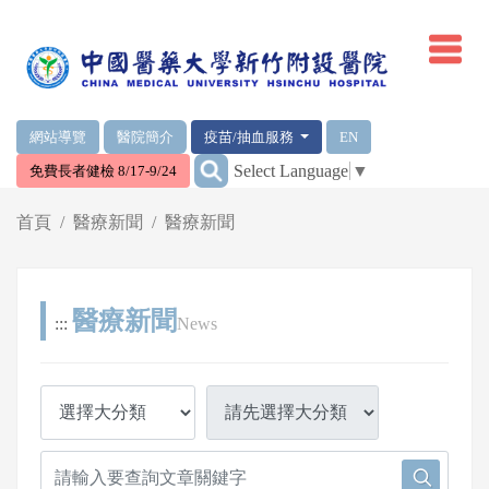
網頁頂端重要消息及連結
網站導覽
醫院簡介
疫苗/抽血服務
EN
:::
Select Language
▼
免費長者健檢 8/17-9/24
輪播區
首頁
醫療新聞
醫療新聞
醫療新聞
:::
News