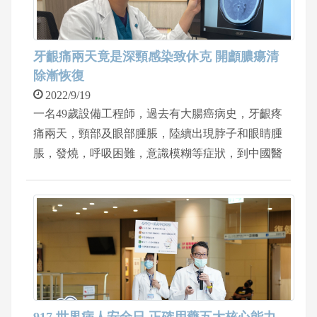
牙齦痛兩天竟是深頸感染致休克 開顱膿瘍清
除漸恢復
2022/9/19
一名49歲設備工程師，過去有大腸癌病史，牙齦疼
痛兩天，頸部及眼部腫脹，陸續出現脖子和眼睛腫
脹，發燒，呼吸困難，意識模糊等症狀，到中國醫
藥大學新竹附設醫院急診，經抽血及頭頸部電腦斷
層檢查，神經外科巫智穎醫師診斷為深頸感染併發
牙齦及眼眶感染。 由於病患病程進展快速，引發
敗血性休克，顱內膿瘍，呼吸衰竭，於加護病房治
療期間，施予經鼻氣管內管置入，後線抗生素及升
壓劑治療，神經外科巫智穎醫師以開顱併內膿瘍清
除手術。經兩個月治療之後，患者不僅脫離呼吸器
沒有插管，意識也恢復清醒，手腳活動無礙，眼睛
917 世界病人安全日 正確用藥五大核心能力