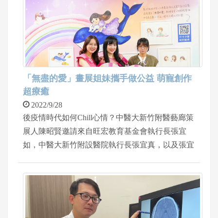
年多後，她精心打扮，穿著高跟鞋，氣色良好，和
兒女一起到診間感謝敬命恩人郭于誠主任
「無盡的愛」畫展姐妹攜手做公益 萌寵創作
超療癒
2022/9/28
後疫情時代如何Chill心情？中醫大新竹附醫藝廊策
展人陳昭賢邀請來自旺宏教育基金會執行長張宜
如，中醫大新竹附設醫院執行長張宜真，以及張宜
真的高中女兒蔡彤恩，以「無盡的愛」為主題，共
同展出畫作，展期自即日起至十一月底。院長陳自
諒希望透過療癒的作品，撫慰受疫情肆虐的憂悶心
情，也感謝姊妹聯展將部份畫作進行公益義賣，所
得捐助中醫大新竹附醫及流浪動物收容單位。