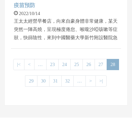
疫苗預防
2022/10/14
王太太經營早餐店，向來自豪身體非常健康，某天
突然一陣高燒，呈現極度倦怠、喉嚨沙啞咳嗽等症
狀，快篩陰性，來到中國醫藥大學新竹附設醫院急
診，急診醫師驗了流感快篩，診斷是A型流感。感
染科主任張凱音表示，今年的流感疫情來的早，門
急診已經陸續出現許多流感病患。 感染科主任張
|<
<
…
23
24
25
26
27
28
凱音指出，季節性流感指的是因流行性感冒病毒引
起的急性呼吸道感染，俗稱「流感」，四季皆可
29
30
31
32
…
>
>|
見，但秋冬流行比例高。常見的人類流感病毒分為
A、B型。症狀雷同，常見發燒、畏寒、倦怠、極
度痠痛與頭痛，喉嚨痛、流鼻水、咳嗽（通常是乾
咳），傳染性極強，可在學校、職場、長照機構等
地點發生大規模群聚。
網頁底部