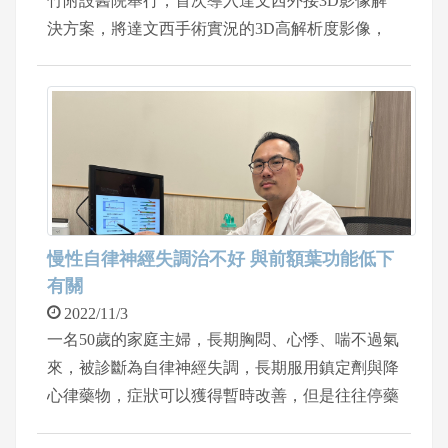
竹附設醫院舉行，首次導入達文西外接3D影像解
決方案，將達文西手術實況的3D高解析度影像，
透過即時影像處理技術搭配高畫質3D醫療顯示
器，以同步視訊方式，將手術過程呈現於與會貴
賓。院長陳自諒表示，新竹附醫成為北台灣達文西
大腸直腸外科手術觀摩中心，今年來自國內外約百
位大腸直腸外科醫師在不同空間或平台，可以觀看
到和手術室中一致的真實3D畫面，透過實際案例
幫助醫師觀摩學習，進行經驗傳承分享與討論，國
內醫師不用出國，就可以學到最先進的達文西手術
慢性自律神經失調治不好 與前額葉功能低下
技術。
有關
2022/11/3
一名50歲的家庭主婦，長期胸悶、心悸、喘不過氣
來，被診斷為自律神經失調，長期服用鎮定劑與降
心律藥物，症狀可以獲得暫時改善，但是往往停藥
後，症狀又馬上復發，於是到中國醫藥大學新竹附