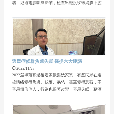
喘，經過電腦斷層掃瞄，檢查出輕度蜘蛛網膜下腔
出血，甚至出現持續進展的心衰竭與肺水腫，經診
斷為心內膜炎感染。 須避免嚴重蛀牙造成牙齦感
染 病人提過之前被診斷過二尖瓣脫垂，二尖瓣脫
垂會增加心內膜炎感染的風險，屬於中度風險，大
部分不需要使用抗生素預防治療，但必須注意平常
牙齒保健。如果牙齒蛀牙或是細菌感染，嚴重蛀牙
造成牙齒齦感染，甚至細菌性敗血症，細菌從血液
經過二尖瓣脫垂，造成心內膜炎狀況。另外，不要
選舉症候群焦慮失眠 醫提六大建議
自己使用針劑藥物，因為可能將細菌帶到血液，細
2022/11/28
菌可能造成心內膜炎感染。 二尖瓣脫垂是結構上
2022選舉落幕過後幾家歡樂幾家愁，有些民眾在選
的異常，一般民眾大概罹患率2-3%，女性又比男性
後情緒變得焦慮、低落、易怒，甚至變得悲觀，不
多，但是否二尖瓣脫垂會造成異常，還是建議民眾
容易相信他人，行為也跟著改變，容易失眠、藉酒
諮詢心臟科醫師，以心臟超音波的評估，確定造成
消愁，和他人起衝突等等。中國醫藥大學新竹附設
心臟閉鎖不全，再做後續討論治療和追蹤，民眾不
醫院身心科陳柏安醫師提醒，出現以上症狀可能出
需過於恐慌。
現所謂「選舉症候群」。 陳柏安醫師表示，選舉