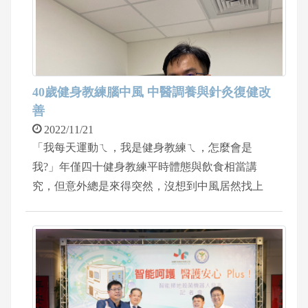
症候群(post-election distress symptoms)其實是一種集
合症狀，和選舉帶給人們的壓力有直接關係，許多
學者及臨床照護者已經開始關注到這種現象。對許
多人來說，選舉是一種既刺激又充滿壓力的活動。
在2016年美國總統大選後，研究調查發現，全美國
40歲健身教練腦中風 中醫調養與針灸復健改
人民有52%認為選舉是一個壓力來源；一定比例民
善
眾的皮質醇濃度，也就是所謂的「壓力荷爾蒙」會
2022/11/21
在投票期間，甚至是開票結束後上升，並能感受到
「我每天運動ㄟ，我是健身教練ㄟ，怎麼會是
正向情緒或負面情緒都比往常來的多；若本身就有
我?」年僅四十健身教練平時體態與飲食相當講
身心科相關困擾的民眾，在選舉期間疾病復發的機
究，但意外總是來得突然，沒想到中風居然找上
率也會上升。
門。突然頭暈，右側手腳酸軟無力，跌倒在地，經
檢查後，原來是先天左腦血管狹窄，再加上睡眠缺
乏與飲水不足，在過度疲勞之下，引發腦梗塞缺氧
損傷，求診中國醫藥大學新竹附設醫院中醫科醫師
吳柏鋒，經過調養與針灸，復健改善，已經可以自
行步行前來門診治療，甚至可以恢復負重肌力訓