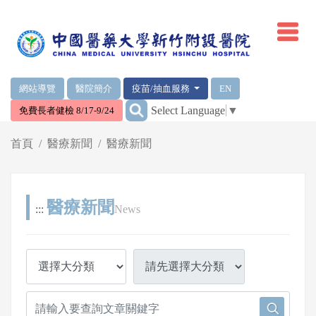
網頁頂端重要消息及連結
網站導覽
醫院簡介
疫苗/抽血服務
EN
:::
Select Language
▼
免費長者健檢 8/17-9/24
輪播區
首頁
醫療新聞
醫療新聞
醫療新聞
:::
News