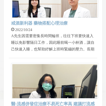
前的日常，非常感謝中醫大新竹附醫乳癌醫療團
隊。
戒酒新利器 藥物搭配心理治療
2022/10/24
A先生因需要密集長時間輪班，往往下班要快速入
睡以免影響隔日工作，因此睡前喝一小杯酒，讓自
己快速入睡，也幫助紓解上班時緊繃的壓力。長期
下來，他漸漸從低酒精濃度的啤酒變成需要喝紹興
酒或是高粱酒才能入睡，甚至有時會喝到斷片。A
先生起初也不以為意，直到員工健檢時發現自己肝
指數飆升嚴重，才驚覺自己可能有酒精使用障礙，
求診中醫大新竹附醫身心科醫師鄭映芝，並且搭配
戒酒藥物與心理治療，慢慢成功戒酒。
醫:流感併發症治療不易死亡率高 建議打流感