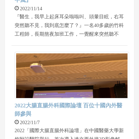
2022/11/14
『醫生，我早上起床耳朵嗡嗡叫、頭暈目眩，右耳
突然聽不見，我到底怎麼了？』一名40多歲的竹科
工程師，長期熬夜加班工作，一覺醒來突然聽不
見，焦急的前來求診。安排純音聽力檢查，診斷為
「突發性耳聾」，也就是俗稱的「耳中風」。為了
掌握黃金治療期，中國醫藥大學耳鼻喉科醫師陳俊
志建議病患積極治療，除了給予傳統的類固醇治
療，再輔以增生療法---中耳腔PRP (Platelet-rich plas
ma)注射手術，經過三週的治療，病患聽力恢復正
常、耳鳴逐漸消失，不再有喪失聽力的焦慮感。
2022大腸直腸外科國際論壇 百位十國內外醫
師參與
2022/11/7
2022「國際大腸直腸外科論壇」在中國醫藥大學新