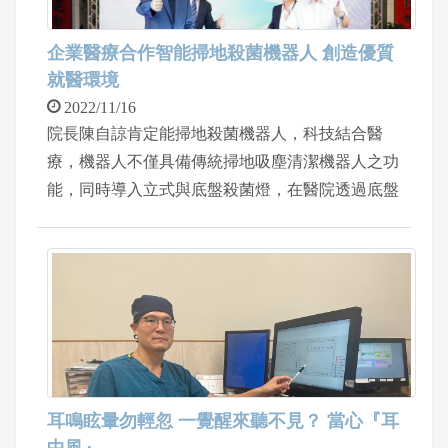
練。
企業醫療合作智能掃地殺菌機器人 創造優質
就醫環境
2022/11/16
院長陳自諒肯定能掃地殺菌機器人，科技結合醫
療，機器人不僅具備傳統掃地吸塵清潔機器人之功
能，同時導入立式與底盤殺菌燈，在醫院透過底盤
殺菌燈，清潔落塵細菌，避免揚塵、飄散細菌等狀
況發生。尤其在醫院病菌率最高的手術室，透過遙
控立式殺菌燈，進行連續性殺菌，節省人力清潔工
作。
耳鳴眩暈勿輕忽 一覺醒來聽不見？ 當心『耳
中風』