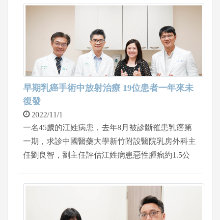
設醫院身心科周伯翰醫師門診就醫，經近紅外光光
譜儀(fNIRS)檢測大腦功能，發現患者的「大腦前
額葉」功能低下，醫師判斷是因為壓力導致失去活
性，經醫師詳細詢問病情之下，才發現該婦人長期
因為先生急性子，每次看到家看到先生發脾氣就緊
張萬分，導致心情整天焦慮憂鬱，經過適當的「大
腦經顱磁刺激治療,rTMS」與夫妻諮商後，夫妻關
早期乳癌手術中放射治療 19位患者一年來未
係改善，婦人的前額葉功能也恢復，自律神經失調
復發
症狀，胸悶、心悸等症狀也不藥而癒了。
2022/11/1
一名45歲的江姓病患，去年8月被診斷罹患乳癌第
一期，求診中國醫藥大學新竹附設醫院乳房外科主
任劉良智，劉主任評估江姓病患惡性腫瘤約1.5公
分，無淋巴轉移，因此，建議採取乳癌乳房保留手
術搭配手術中放射治療。術後經過一年的定期追蹤
沒有復發與轉移。江姓病患表示生活一切正常，工
作並未因為手術有影響，目前身體已經恢復到手術